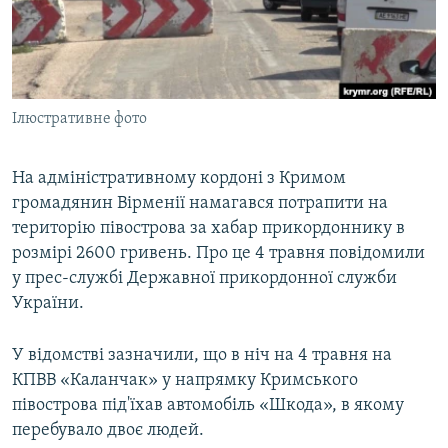
ВІДЕОУРОКИ «ELIFBE»
Русский
СВІДЧЕННЯ ОКУПАЦІЇ
Qırımtatar
УКРАЇНСЬКА ПРОБЛЕМА КРИМУ
Ілюстративне фото
ДОЛУЧАЙСЯ!
ІНФОГРАФІКА
На адміністративному кордоні з Кримом
громадянин Вірменії намагався потрапити на
Усі сайти RFE/RL
територію півострова за хабар прикордоннику в
розмірі 2600 гривень. Про це 4 травня повідомили
у прес-службі Державної прикордонної служби
України.
У відомстві зазначили, що в ніч на 4 травня на
КПВВ «Каланчак» у напрямку Кримського
півострова під'їхав автомобіль «Шкода», в якому
перебувало двоє людей.