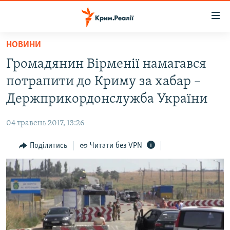
Доступність
посилання
Перейти
НОВИНИ
до
НОВИНИ
Громадянин Вірменії намагався
основного
ВОДА.КРИМ
матеріалу
потрапити до Криму за хабар –
ВІДЕО ТА ФОТО
Перейти
Держприкордонслужба України
до
ПОЛІТИКА
основної
04 травень 2017, 13:26
БЛОГИ
навігації
Перейти
Поділитись
Читати без VPN
ПОГЛЯД
до
ІНТЕРВ'Ю
пошуку
ВСЕ ЗА ДЕНЬ
СПЕЦПРОЕКТИ
ЯК ОБІЙТИ БЛОКУВАННЯ
ДЕПОРТАЦІЯ