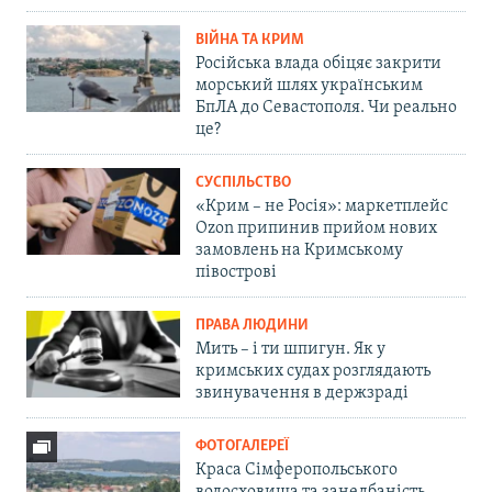
ВІЙНА ТА КРИМ
Російська влада обіцяє закрити
морський шлях українським
БпЛА до Севастополя. Чи реально
це?
СУСПІЛЬСТВО
«Крим – не Росія»: маркетплейс
Ozon припинив прийом нових
замовлень на Кримському
півострові
ПРАВА ЛЮДИНИ
Мить – і ти шпигун. Як у
кримських судах розглядають
звинувачення в держзраді
ФОТОГАЛЕРЕЇ
Краса Сімферопольського