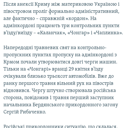
Після анексії Криму між материковою Україною і
півостровом проліг формально адміністративний,
але фактично – справжній «кордон». На
адмінкордоні працюють три контрольних пункти
в'їзду/виїзду – «Каланчак», «Чонгар» і «Чаплинка».
Напередодні травневих свят на контрольно-
пропускних пунктах пропуску на адмінкордоні з
Крмом почали утворюватися довгі черги машин.
Тільки на «Чонгарі» вранці 29 квітня в'їзду
очікували близько трьохсот автомобілів. Вже до
ранку першого травня вільний рух на півострів
відновився. Чергу штучно створювала російська
сторона, повідомив 1 травня перший заступник
начальника Бердянського прикордонного загону
Сергій Рибаченко.
Російські прикордонники ситуацію, що склалася,