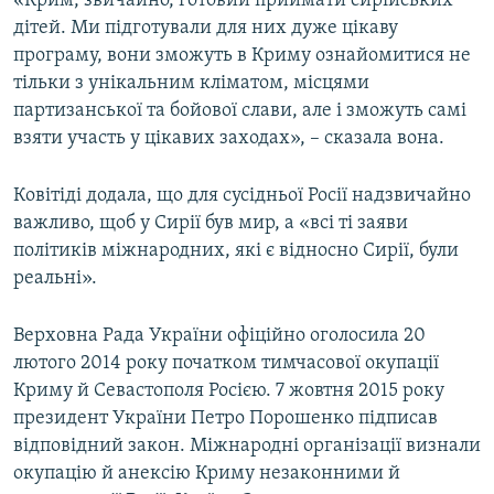
«Крим, звичайно, готовий приймати сирійських
дітей. Ми підготували для них дуже цікаву
програму, вони зможуть в Криму ознайомитися не
тільки з унікальним кліматом, місцями
партизанської та бойової слави, але і зможуть самі
взяти участь у цікавих заходах», – сказала вона.
Ковітіді додала, що для сусідньої Росії надзвичайно
важливо, щоб у Сирії був мир, а «всі ті заяви
політиків міжнародних, які є відносно Сирії, були
реальні».
Верховна Рада України офіційно оголосила 20
лютого 2014 року початком тимчасової окупації
Криму й Севастополя Росією. 7 жовтня 2015 року
президент України Петро Порошенко підписав
відповідний закон. Міжнародні організації визнали
окупацію й анексію Криму незаконними й