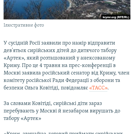
ВІДЕОУРОКИ «ELIFBE»
Русский
СВІДЧЕННЯ ОКУПАЦІЇ
Qırımtatar
Ілюстративне фото
УКРАЇНСЬКА ПРОБЛЕМА КРИМУ
ДОЛУЧАЙСЯ!
ІНФОГРАФІКА
У сусідній Росії заявили про намір відправити
дев'ятьох сирійських дітей до дитячого табору
«Артек», який розташований у анексованому
Усі сайти RFE/RL
Криму. Про це 4 травня на прес-конференції в
Москві заявила російський сенатор від Криму, член
комітету російської Ради Федерації з оборони та
безпеки Ольга Ковітіді, повідомляє
«ТАСС»
.
За словами Ковітіді, сирійські діти зараз
перебувають у Москві й незабаром вирушать до
табору «Артек»