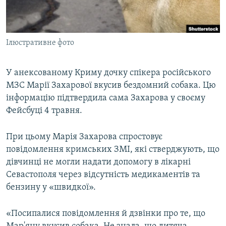
ВІДЕОУРОКИ «ELIFBE»
Русский
СВІДЧЕННЯ ОКУПАЦІЇ
Qırımtatar
Ілюстративне фото
УКРАЇНСЬКА ПРОБЛЕМА КРИМУ
ДОЛУЧАЙСЯ!
ІНФОГРАФІКА
У анексованому Криму дочку спікера російського
МЗС Марії Захарової вкусив бездомний собака. Цю
інформацію підтвердила сама Захарова у своєму
Усі сайти RFE/RL
Фейсбуці 4 травня.
При цьому Марія Захарова спростовує
повідомлення кримських ЗМІ, які стверджують, що
дівчинці не могли надати допомогу в лікарні
Севастополя через відсутність медикаментів та
бензину у «швидкої».
«Посипалися повідомлення й дзвінки про те, що