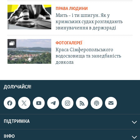
ПРАВА ЛЮДИНИ
Мить – і ти шпигун. Як у
кримських судах розглядають
звинувачення в держзраді
ФОТОГАЛЕРЕЇ
Краса Сімферопольського
водосховища та занедбаність
довкола
ДОЛУЧАЙСЯ!
ПІДТРИМКА
ІНФО