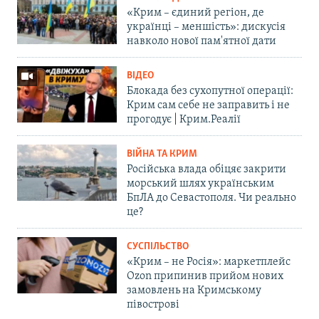
«Крим – єдиний регіон, де
українці – меншість»: дискусія
навколо нової пам'ятної дати
ВІДЕО
Блокада без сухопутної операції:
Крим сам себе не заправить і не
прогодує | Крим.Реалії
ВІЙНА ТА КРИМ
Російська влада обіцяє закрити
морський шлях українським
БпЛА до Севастополя. Чи реально
це?
СУСПІЛЬСТВО
«Крим – не Росія»: маркетплейс
Ozon припинив прийом нових
замовлень на Кримському
півострові