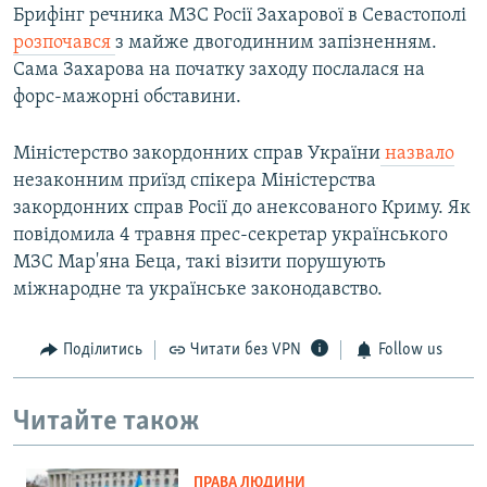
Брифінг речника МЗС Росії Захарової в Севастополі
розпочався
з майже двогодинним запізненням.
Сама Захарова на початку заходу послалася на
форс-мажорні обставини.
Міністерство закордонних справ України
назвало
незаконним приїзд спікера Міністерства
закордонних справ Росії до анексованого Криму. Як
повідомила 4 травня прес-секретар українського
МЗС Мар'яна Беца, такі візити порушують
міжнародне та українське законодавство.
Поділитись
Читати без VPN
Follow us
Читайте також
ПРАВА ЛЮДИНИ