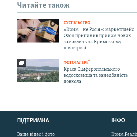
Читайте також
СУСПІЛЬСТВО
«Крим – не Росія»: маркетплейс
Ozon припинив прийом нових
замовлень на Кримському
півострові
ФОТОГАЛЕРЕЇ
Краса Сімферопольського
водосховища та занедбаність
довкола
Русский
ПІДТРИМКА
ІНФО
Qırımtatar
Ваше відео і фото
Крим.Реалії
ДОЛУЧАЙСЯ!