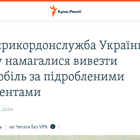
рикордонслужба України
 намагалися вивезти
обіль за підробленими
ентами
 12:06
ь
Читати без VPN