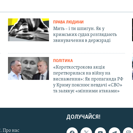
ПРАВА ЛЮДИНИ
Мить – і ти шпигун. Як у
кримських судах розглядають
звинувачення в держзраді
ПОЛІТИКА
«Короткострокова акція
перетворилася на війну на
виснаження»: Як пропаганда РФ
у Криму пояснює невдачі «СВО»
та залякує «мінними атаками»
ДОЛУЧАЙСЯ!
. Про нас