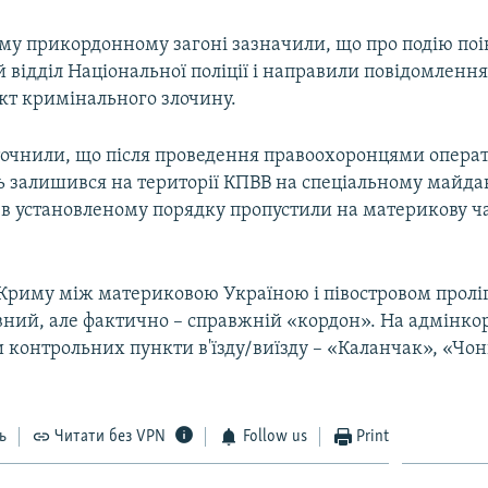
му прикордонному загоні зазначили, що про подію по
відділ Національної поліції і направили повідомлення
т кримінального злочину.
уточнили, що після проведення правоохоронцями опера
ь залишився на території КПВВ на спеціальному майда
в установленому порядку пропустили на материкову ч
ї Криму між материковою Україною і півостровом прол
вний, але фактично – справжній «кордон». На адмінко
контрольних пункти в'їзду/виїзду – «Каланчак», «Чон
ь
Читати без VPN
Follow us
Print