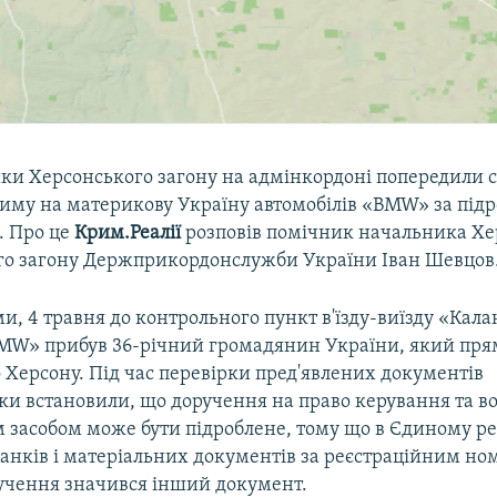
и Херсонського загону на адмінкордоні попередили 
риму на материкову Україну автомобілів «BMW» за пі
. Про це
Крим.Реалії
розповів помічник начальника Хе
о загону Держприкордонслужби України Іван Шевцов
и, 4 травня до контрольного пункт в'їзду-виїзду «Кал
BMW» прибув 36-річний громадянин України, який пря
 Херсону. Під час перевірки пред'явлених документів
и встановили, що доручення на право керування та в
 засобом може бути підроблене, тому що в Єдиному ре
ланків і матеріальних документів за реєстраційним н
учення значився інший документ.