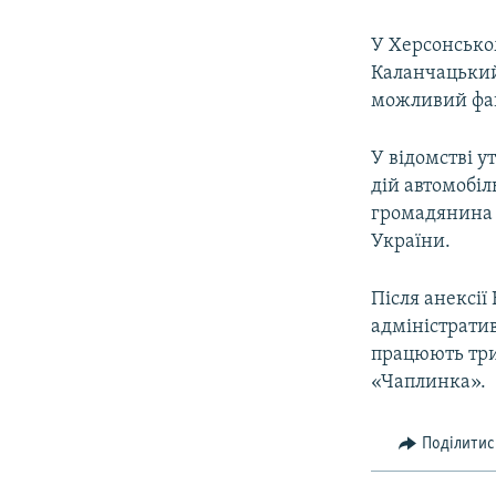
У Херсонсько
Каланчацький 
можливий фак
У відомстві 
дій автомобіл
громадянина 
України.
Після анексі
адміністрати
працюють три 
«Чаплинка».
Поділитис