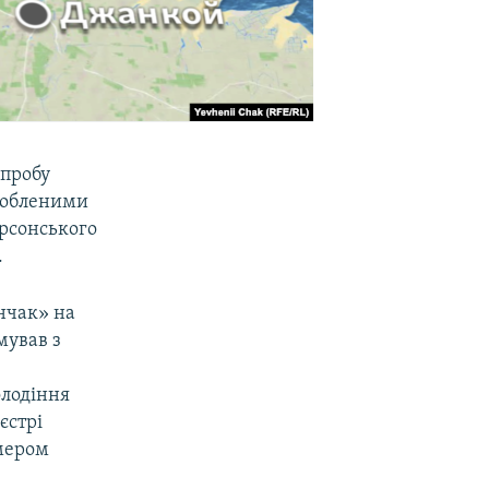
спробу
дробленими
рсонського
.
анчак» на
мував з
олодіння
єстрі
омером