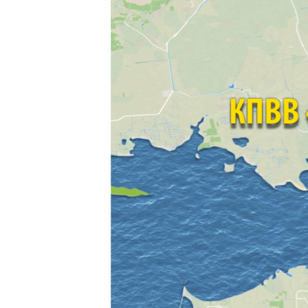
ВІДЕОУРОКИ «ELIFBE»
СВІДЧЕННЯ ОКУПАЦІЇ
УКРАЇНСЬКА ПРОБЛЕМА КРИМУ
ІНФОГРАФІКА