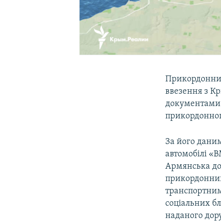
Прикордонник
ввезення з К
документами
прикордонног
За його даним
автомобілі «
Армянська до
прикордонник
транспортним
соціальних б
наданого дор