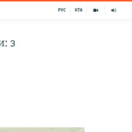
РУС
КТА
: з