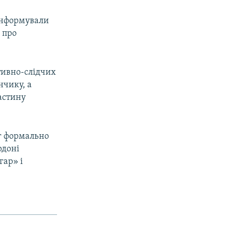
інформували
 про
тивно-слідчих
нчику, а
астину
іг формально
рдоні
гар» і