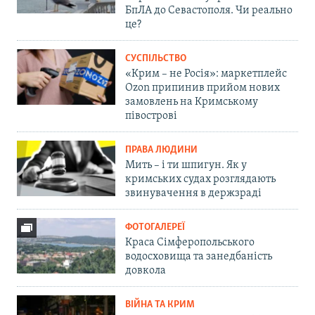
БпЛА до Севастополя. Чи реально
це?
СУСПІЛЬСТВО
«Крим – не Росія»: маркетплейс
Ozon припинив прийом нових
замовлень на Кримському
півострові
ПРАВА ЛЮДИНИ
Мить – і ти шпигун. Як у
кримських судах розглядають
звинувачення в держзраді
ФОТОГАЛЕРЕЇ
Краса Сімферопольського
водосховища та занедбаність
довкола
ВІЙНА ТА КРИМ