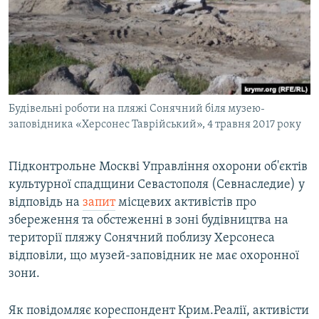
ВІДЕОУРОКИ «ELIFBE»
Русский
СВІДЧЕННЯ ОКУПАЦІЇ
Qırımtatar
УКРАЇНСЬКА ПРОБЛЕМА КРИМУ
ДОЛУЧАЙСЯ!
ІНФОГРАФІКА
Будівельні роботи на пляжі Сонячний біля музею-
заповідника «Херсонес Таврійський», 4 травня 2017 року
Усі сайти RFE/RL
Підконтрольне Москві Управління охорони об'єктів
культурної спадщини Севастополя (Севнаследие) у
відповідь на
запит
місцевих активістів про
збереження та обстеженні в зоні будівництва на
території пляжу Сонячний поблизу Херсонеса
відповіли, що музей-заповідник не має охоронної
зони.
Як повідомляє кореспондент Крим.Реалії, активісти