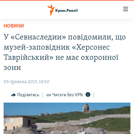
Доступність
посилання
Перейти
НОВИНИ
до
НОВИНИ
У «Севнаследии» повідомили, що
основного
ВОДА.КРИМ
матеріалу
музей-заповідник «Херсонес
ВІДЕО ТА ФОТО
Перейти
Таврійський» не має охоронної
до
ПОЛІТИКА
зони
основної
БЛОГИ
навігації
05 травень 2017, 14:50
Перейти
ПОГЛЯД
до
Поділитись
Читати без VPN
ІНТЕРВ'Ю
пошуку
ВСЕ ЗА ДЕНЬ
СПЕЦПРОЕКТИ
ЯК ОБІЙТИ БЛОКУВАННЯ
ДЕПОРТАЦІЯ