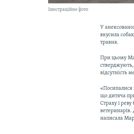
Ілюстраційне фото
У анексовано
вкусила собак
травня.
При цьому Ма
стверджують, 
відсутність м
«Посипалися п
що дитяча при
Страху і реву
ветеринарів. 
написала Марі