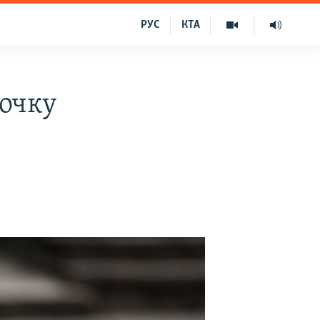
РУС
КТА
дочку