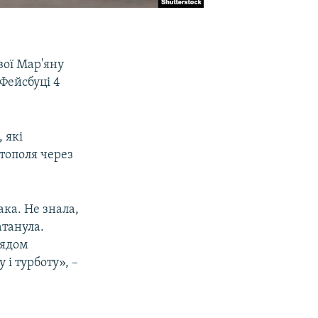
вої Мар'яну
Фейсбуці 4
 які
тополя через
ака. Не знала,
атанула.
лядом
 і турботу», –