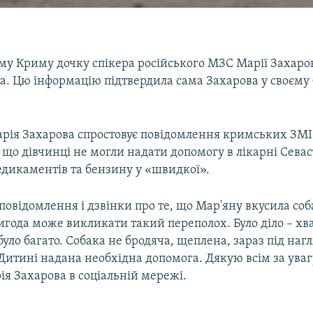
му Криму дочку спікера російського МЗС Марії Захаро
а. Цю інформацію підтвердила сама Захарова у своєму 
рія Захарова спростовує повідомлення кримських ЗМІ,
що дівчинці не могли надати допомогу в лікарні Севас
едикаментів та бензину у «швидкої».
овідомлення і дзвінки про те, що Мар'яну вкусила соб
года може викликати такий переполох. Було діло – хв
 було багато. Собака не бродяча, щеплена, зараз під наг
Дитині надана необхідна допомога. Дякую всім за увагу
я Захарова в соціальній мережі.