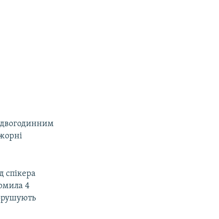
е двогодинним
ажорні
д спікера
домила 4
порушують