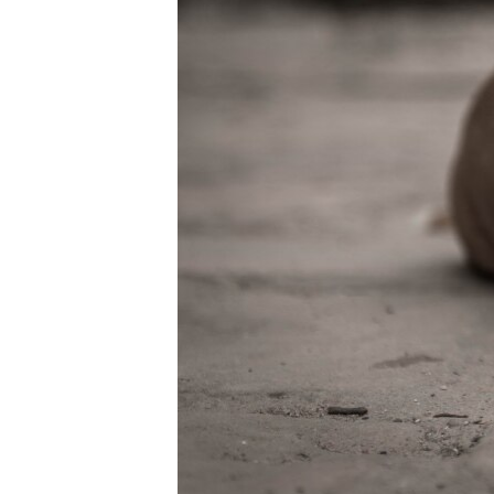
ВІДЕОУРОКИ «ELIFBE»
СВІДЧЕННЯ ОКУПАЦІЇ
УКРАЇНСЬКА ПРОБЛЕМА КРИМУ
ІНФОГРАФІКА