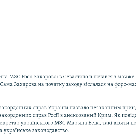
ика МЗС Росії Захарової в Севастополі почався з майж
Сама Захарова на початку заходу зіслалася на форс-м
 закордонних справ України назвало незаконним приїз
закордонних справ Росії в анексований Крим. Як пові
секретар українського МЗС Мар'яна Беца, такі візити 
а українське законодавство.