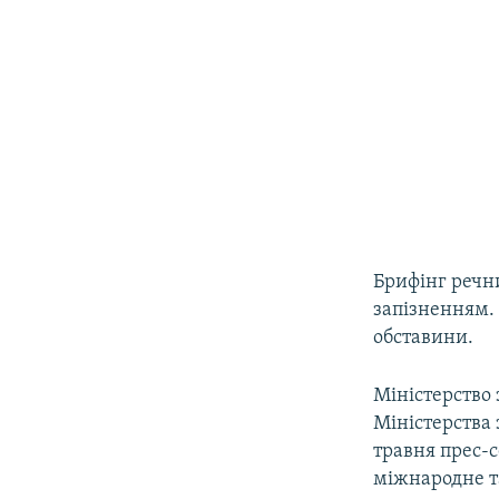
Брифінг речн
запізненням. 
обставини.
Міністерство
Міністерства 
травня прес-
міжнародне т