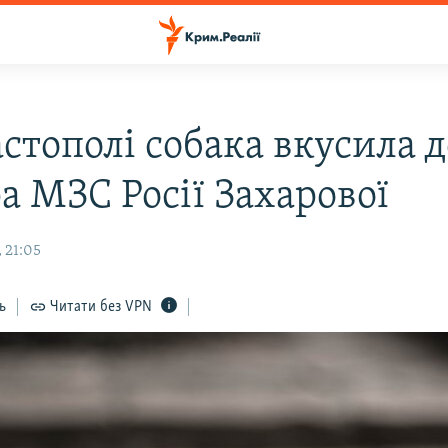
астополі собака вкусила 
а МЗС Росії Захарової
 21:05
ь
Читати без VPN