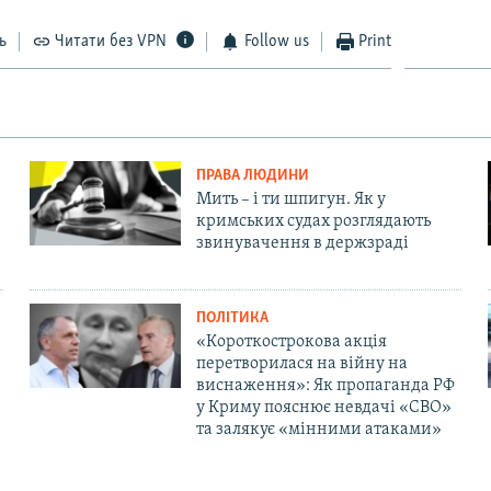
ь
Читати без VPN
Follow us
Print
ПРАВА ЛЮДИНИ
Мить – і ти шпигун. Як у
кримських судах розглядають
звинувачення в держзраді
ПОЛІТИКА
«Короткострокова акція
перетворилася на війну на
виснаження»: Як пропаганда РФ
у Криму пояснює невдачі «СВО»
та залякує «мінними атаками»