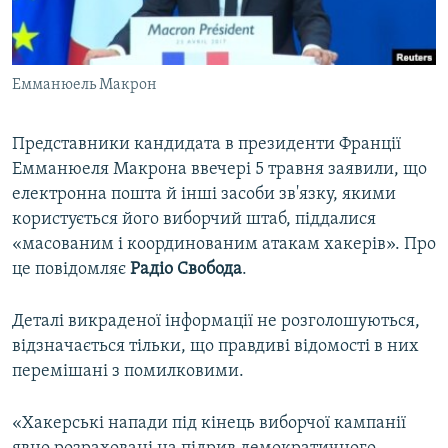
ВІДЕОУРОКИ «ELIFBE»
Русский
СВІДЧЕННЯ ОКУПАЦІЇ
Qırımtatar
Емманюель Макрон
УКРАЇНСЬКА ПРОБЛЕМА КРИМУ
ДОЛУЧАЙСЯ!
ІНФОГРАФІКА
Представники кандидата в президенти Франції
Емманюеля Макрона ввечері 5 травня заявили, що
електронна пошта й інші засоби зв'язку, якими
Усі сайти RFE/RL
користується його виборчий штаб, піддалися
«масованим і координованим атакам хакерів». Про
це повідомляє
Радіо Свобода
.
Деталі викраденої інформації не розголошуються,
відзначається тільки, що правдиві відомості в них
перемішані з помилковими.
«Хакерські напади під кінець виборчої кампанії