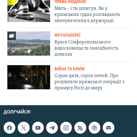
ПРАВА ЛЮДИНИ
Мить – і ти шпигун. Як у
кримських судах розглядають
звинувачення в держзраді
ФОТОГАЛЕРЕЇ
Краса Сімферопольського
водосховища та занедбаність
довкола
ВІЙНА ТА КРИМ
Сорок днів, сорок ночей. Про
результати кримської операції з
примусу Росії до миру
ДОЛУЧАЙСЯ!