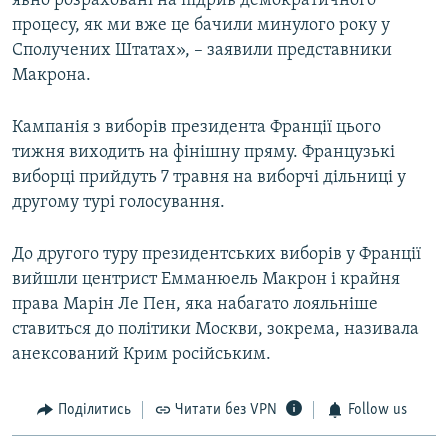
явно розраховані на підрив демократичного
процесу, як ми вже це бачили минулого року у
Сполучених Штатах», – заявили представники
Макрона.
Кампанія з виборів президента Франції цього
тижня виходить на фінішну пряму. Французькі
виборці прийдуть 7 травня на виборчі дільниці у
другому турі голосування.
До другого туру президентських виборів у Франції
вийшли центрист Емманюель Макрон і крайня
права Марін Ле Пен, яка набагато лояльніше
ставиться до політики Москви, зокрема, називала
анексований Крим російським.
Поділитись
Читати без VPN
Follow us