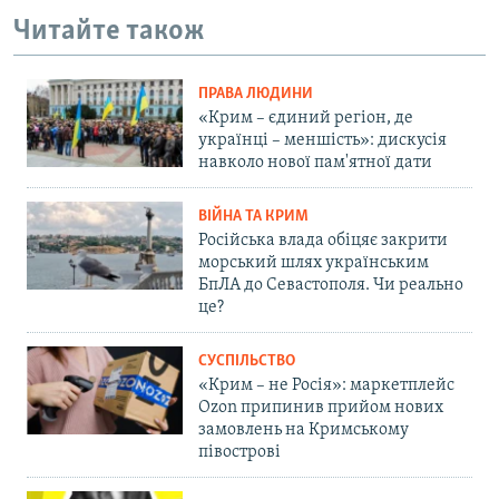
Читайте також
ПРАВА ЛЮДИНИ
«Крим – єдиний регіон, де
українці – меншість»: дискусія
навколо нової пам'ятної дати
ВІЙНА ТА КРИМ
Російська влада обіцяє закрити
морський шлях українським
БпЛА до Севастополя. Чи реально
це?
СУСПІЛЬСТВО
«Крим – не Росія»: маркетплейс
Ozon припинив прийом нових
замовлень на Кримському
півострові