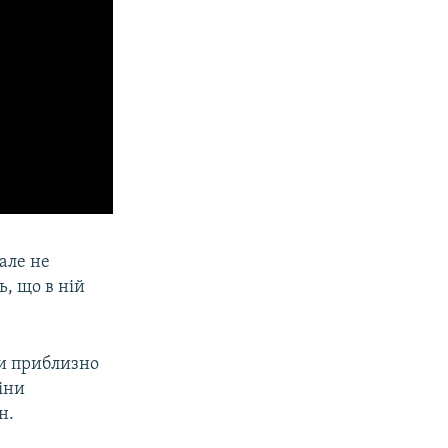
але не
ь, що в ній
ли приблизно
іни
н.