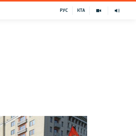
РУС
КТА