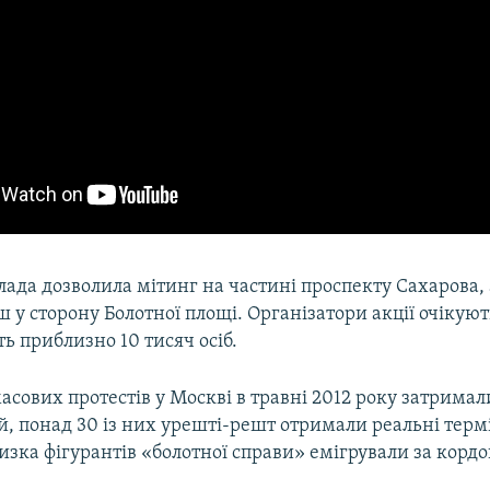
ада дозволила мітинг на частині проспекту Сахарова, 
 у сторону Болотної площі. Організатори акції очікуют
ть приблизно 10 тисяч осіб.
масових протестів у Москві в травні 2012 року затрима
й, понад 30 із них урешті-решт отримали реальні терм
изка фігурантів «болотної справи» емігрували за кордо