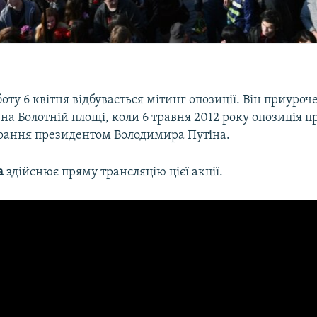
боту 6 квітня відбувається мітинг опозиції. Він приуро
 на Болотній площі, коли 6 травня 2012 року опозиція п
рання президентом Володимира Путіна.
а
здійснює пряму трансляцію цієї акції.