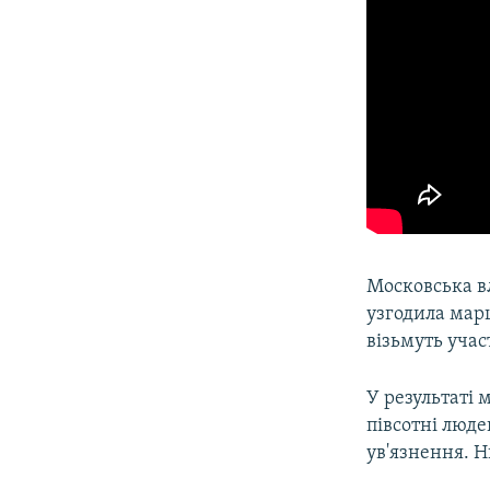
Московська вл
узгодила марш
візьмуть учас
У результаті 
півсотні люде
ув'язнення. Н