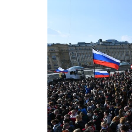
ВІДЕОУРОКИ «ELIFBE»
СВІДЧЕННЯ ОКУПАЦІЇ
УКРАЇНСЬКА ПРОБЛЕМА КРИМУ
ІНФОГРАФІКА