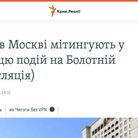
 в Москві мітингують у
цю подій на Болотній
сляція)
 14:11
ь
Читати без VPN