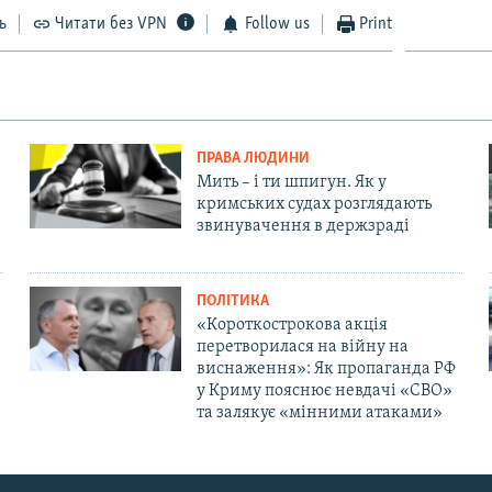
ь
Читати без VPN
Follow us
Print
ПРАВА ЛЮДИНИ
Мить – і ти шпигун. Як у
кримських судах розглядають
звинувачення в держзраді
ПОЛІТИКА
«Короткострокова акція
перетворилася на війну на
виснаження»: Як пропаганда РФ
у Криму пояснює невдачі «СВО»
та залякує «мінними атаками»