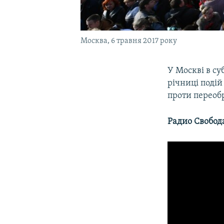
Москва, 6 травня 2017 року
У Москві в су
річниці подій
проти переоб
Радио Свобод