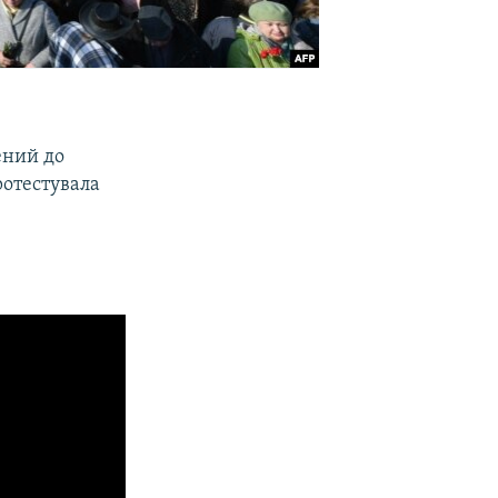
чений до
ротестувала