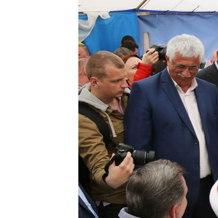
ВІДЕОУРОКИ «ELIFBE»
СВІДЧЕННЯ ОКУПАЦІЇ
УКРАЇНСЬКА ПРОБЛЕМА КРИМУ
ІНФОГРАФІКА