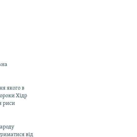
«на
ня якого в
ророки Хідр
ся риси
народу
триматися від