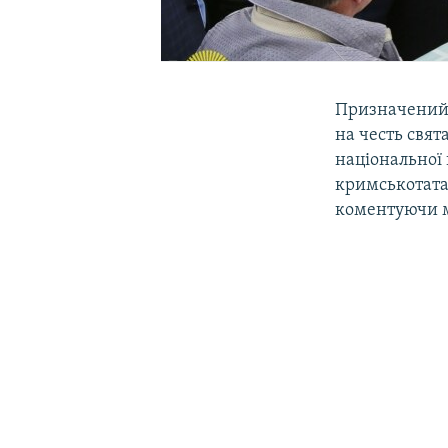
Призначений 
на честь свя
національної 
кримськотатар
коментуючи м