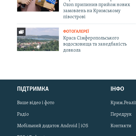
Ozon припинив прийом нових
замовлень на Кримському
півострові
ФОТОГАЛЕРЕЇ
Краса Сімферопольського
водосховища та занедбаність
довкола
Русский
ПІДТРИМКА
ІНФО
Qırımtatar
Ваше відео і фото
Крим.Реалії
ДОЛУЧАЙСЯ!
Радіо
Передрук
Мобільний додаток Android | iOS
Контакти