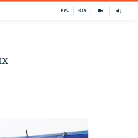
РУС
КТА
их