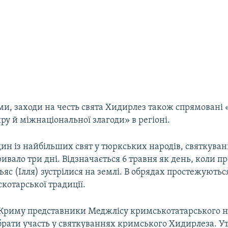
ми, заходи на честь свята Хидирлез також спрямовані 
у й міжнаціональної злагоди» в регіоні.
ин із найбільших свят у тюркських народів, святкуван
тривало три дні. Відзначається 6 травня як день, коли п
Ільяс (Ілля) зустрілися на землі. В обрядах простежують
скотарської традиції.
ї Криму представники Меджлісу кримськотатарського 
брати участь у святкуваннях кримського Хидирлеза. У