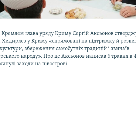
Кремлем глава уряду Криму Сергій Аксьонов стверджу
та Хидирлез у Криму «спрямовані на підтримку й розви
культури, збереження самобутніх традицій і звичаїв
ського народу». Про це Аксьонов написав 6 травня в 
инулі заходи на півострові.