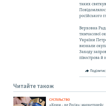
таких святкув
Повідомлялос
російського г
Верховна Рада
тимчасової ок
України Петр
визнали окупа
Заходу запро
півострова й 
Поділитис
Читайте також
СУСПІЛЬСТВО
«Крим – не Росія»: маркетплейс