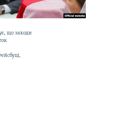
є, що заходи
ток
Фейсбуці,