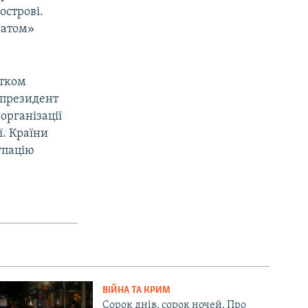
острові.
натом»
атком
у президент
організації
ї. Країни
упацію
ВІЙНА ТА КРИМ
Сорок днів, сорок ночей. Про