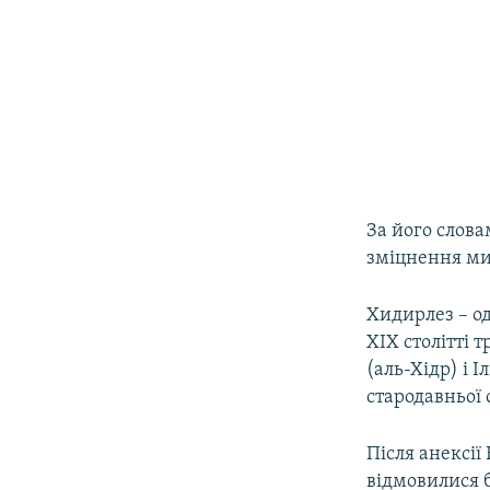
За його слова
зміцнення мир
Хидирлез – од
XIX столітті 
(аль-Хідр) і 
стародавньої 
Після анексі
відмовилися 