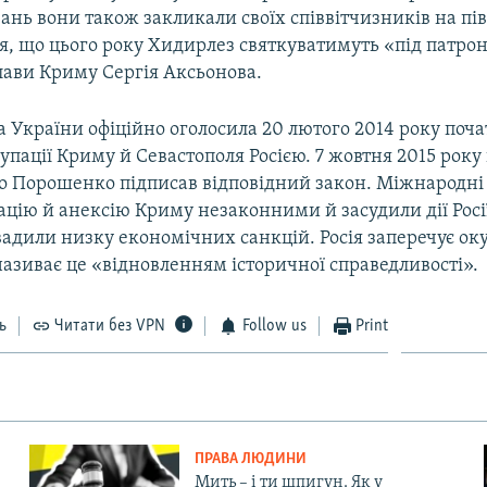
ань вони також закликали своїх співвітчизників на пів
я, що цього року Хидирлез святкуватимуть «під патро
лави Криму Сергія Аксьонова.
 України офіційно оголосила 20 лютого 2014 року поч
упації Криму й Севастополя Росією. 7 жовтня 2015 рок
о Порошенко підписав відповідний закон. Міжнародні 
цію й анексію Криму незаконними й засудили дії Росі
вадили низку економічних санкцій. Росія заперечує ок
називає це «відновленням історичної справедливості».
ь
Читати без VPN
Follow us
Print
ПРАВА ЛЮДИНИ
Мить – і ти шпигун. Як у