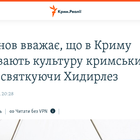
нов вважає, що в Криму
вають культуру кримськ
, святкуючи Хидирлез
, 20:28
ь
Читати без VPN