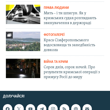
ПРАВА ЛЮДИНИ
Мить – і ти шпигун. Як у
кримських судах розглядають
звинувачення в держзраді
ФОТОГАЛЕРЕЇ
Краса Сімферопольського
водосховища та занедбаність
довкола
ВІЙНА ТА КРИМ
Сорок днів, сорок ночей. Про
результати кримської операції з
примусу Росії до миру
ДОЛУЧАЙСЯ!