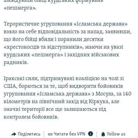
ліквідували бійці курдських формувань
«пешмерга».
Терористичне угруповання «Ісламська держава»
взяло на себе відповідальність за напад, заявивши,
що його бійці вбили і поранили десятки
«хрестоносців та відступників», маючи на увазі
курдських «пешмерга» і західних військових
радників.
Іракські сили, підтримувані коаліцією на чолі зі
США, борються за те, щоб видворити бойовиків
угруповання «Ісламська держава» з Мосула, за 140
кілометрів на північний захід від Кіркука, але
значні території все ще залишаються під
контролем бойовиків.
Поділитись
Читати без VPN
Follow us