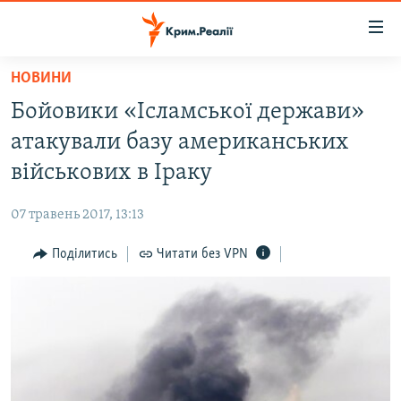
Доступність
посилання
Перейти
НОВИНИ
до
НОВИНИ
Бойовики «Ісламської держави»
основного
ВОДА.КРИМ
матеріалу
атакували базу американських
ВІДЕО ТА ФОТО
Перейти
військових в Іраку
до
ПОЛІТИКА
основної
07 травень 2017, 13:13
БЛОГИ
навігації
Перейти
Поділитись
Читати без VPN
ПОГЛЯД
до
ІНТЕРВ'Ю
пошуку
ВСЕ ЗА ДЕНЬ
СПЕЦПРОЕКТИ
ЯК ОБІЙТИ БЛОКУВАННЯ
ДЕПОРТАЦІЯ