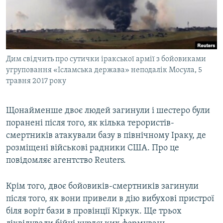
ВІДЕОУРОКИ «ELIFBE»
Русский
СВІДЧЕННЯ ОКУПАЦІЇ
Qırımtatar
УКРАЇНСЬКА ПРОБЛЕМА КРИМУ
Дим свідчить про сутички іракської армії з бойовиками
ДОЛУЧАЙСЯ!
ІНФОГРАФІКА
угруповання «Ісламська держава» неподалік Мосула, 5
травня 2017 року
Усі сайти RFE/RL
Щонайменше двоє людей загинули і шестеро були
поранені після того, як кілька терористів-
смертників атакували базу в північному Іраку, де
розміщені військові радники США. Про це
повідомляє агентство Reuters.
Крім того, двоє бойовиків-смертників загинули
після того, як вони привели в дію вибухові пристрої
біля воріт бази в провінції Кіркук. Ще трьох