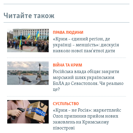
Читайте також
ПРАВА ЛЮДИНИ
«Крим – єдиний регіон, де
українці – меншість»: дискусія
навколо нової пам'ятної дати
ВІЙНА ТА КРИМ
Російська влада обіцяє закрити
морський шлях українським
БпЛА до Севастополя. Чи реально
це?
СУСПІЛЬСТВО
«Крим – не Росія»: маркетплейс
Ozon припинив прийом нових
замовлень на Кримському
півострові