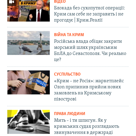
ВІДЕО
Блокада без сухопутної операції:
Крим сам себе не заправить і не
прогодує | Крим.Реалії
ВІЙНА ТА КРИМ
Російська влада обіцяє закрити
морський шлях українським
БпЛА до Севастополя. Чи реально
це?
СУСПІЛЬСТВО
«Крим – не Росія»: маркетплейс
Ozon припинив прийом нових
замовлень на Кримському
півострові
ПРАВА ЛЮДИНИ
Мить – і ти шпигун. Як у
кримських судах розглядають
звинувачення в держзраді