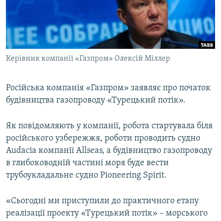
ВІДЕОУРОКИ «ELIFBE»
Русский
СВІДЧЕННЯ ОКУПАЦІЇ
Qırımtatar
УКРАЇНСЬКА ПРОБЛЕМА КРИМУ
Керівник компанії «Газпром» Олексій Міллер
ДОЛУЧАЙСЯ!
ІНФОГРАФІКА
Російська компанія «Газпром» заявляє про початок
будівництва газопроводу «Турецький потік».
Усі сайти RFE/RL
Як повідомляють у компанії, робота стартувала біля
російського узбережжя, роботи проводить судно
Audacia компанії Allseas, а будівництво газопроводу
в глибоководній частині моря буде вести
трубоукладальне судно Pioneering Spirit.
«Сьогодні ми приступили до практичного етапу
реалізації проекту «Турецький потік» – морського