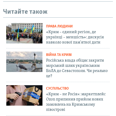
Читайте також
ПРАВА ЛЮДИНИ
«Крим – єдиний регіон, де
українці – меншість»: дискусія
навколо нової пам'ятної дати
ВІЙНА ТА КРИМ
Російська влада обіцяє закрити
морський шлях українським
БпЛА до Севастополя. Чи реально
це?
СУСПІЛЬСТВО
«Крим – не Росія»: маркетплейс
Ozon припинив прийом нових
замовлень на Кримському
півострові