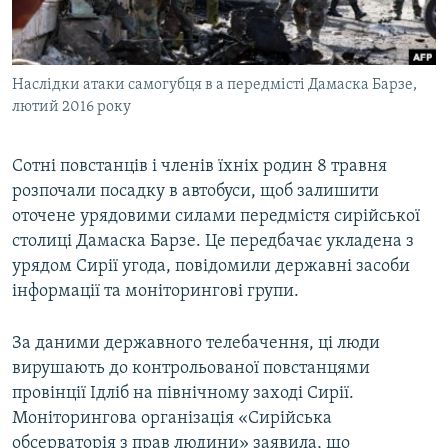
ВІДЕОУРОКИ «ELIFBE»
Русский
СВІДЧЕННЯ ОКУПАЦІЇ
Qırımtatar
Наслідки атаки самогубця в а передмісті Дамаска Барзе,
УКРАЇНСЬКА ПРОБЛЕМА КРИМУ
лютий 2016 року
ДОЛУЧАЙСЯ!
ІНФОГРАФІКА
Сотні повстанців і членів їхніх родин 8 травня
розпочали посадку в автобуси, щоб залишити
оточене урядовими силами передмістя сирійської
Усі сайти RFE/RL
столиці Дамаска Барзе. Це передбачає укладена з
урядом Сирії угода, повідомили державні засоби
інформації та моніторингові групи.
За даними державного телебачення, ці люди
вирушають до контрольованої повстанцями
провінції Ідліб на північному заході Сирії.
Моніторингова організація «Сирійська
обсерваторія з прав людини» заявила, що