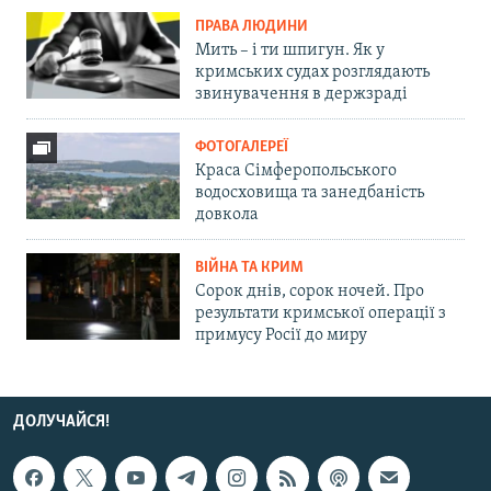
ПРАВА ЛЮДИНИ
Мить – і ти шпигун. Як у
кримських судах розглядають
звинувачення в держзраді
ФОТОГАЛЕРЕЇ
Краса Сімферопольського
водосховища та занедбаність
довкола
ВІЙНА ТА КРИМ
Сорок днів, сорок ночей. Про
результати кримської операції з
примусу Росії до миру
ДОЛУЧАЙСЯ!