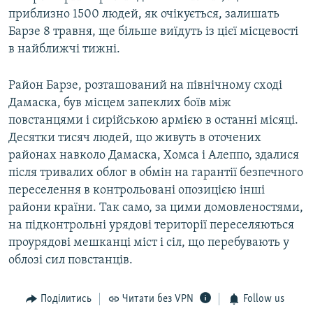
приблизно 1500 людей, як очікується, залишать
Барзе 8 травня, ще більше виїдуть із цієї місцевості
в найближчі тижні.
Район Барзе, розташований на північному сході
Дамаска, був місцем запеклих боїв між
повстанцями і сирійською армією в останні місяці.
Десятки тисяч людей, що живуть в оточених
районах навколо Дамаска, Хомса і Алеппо, здалися
після тривалих облог в обмін на гарантії безпечного
переселення в контрольовані опозицією інші
райони країни. Так само, за цими домовленостями,
на підконтрольні урядові території переселяються
проурядові мешканці міст і сіл, що перебувають у
облозі сил повстанців.
Поділитись
Читати без VPN
Follow us