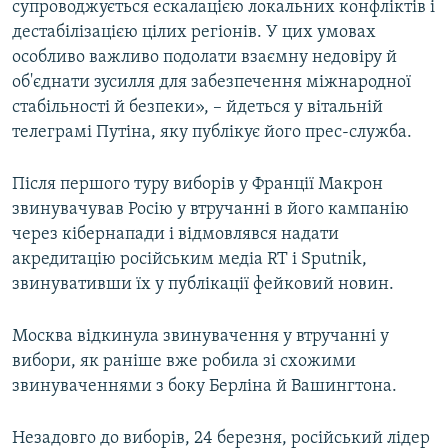
супроводжується ескалацією локальних конфліктів і
дестабілізацією цілих регіонів. У цих умовах
особливо важливо подолати взаємну недовіру й
об'єднати зусилля для забезпечення міжнародної
стабільності й безпеки», – йдеться у вітальній
телеграмі Путіна, яку публікує його прес-служба.
Після першого туру виборів у Франції Макрон
звинувачував Росію у втручанні в його кампанію
через кібернапади і відмовлявся надати
акредитацію російським медіа RT і Sputnik,
звинувативши їх у публікації фейковий новин.
Москва відкинула звинувачення у втручанні у
вибори, як раніше вже робила зі схожими
звинуваченнями з боку Берліна й Вашингтона.
Незадовго до виборів, 24 березня, російський лідер