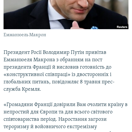
ВІДЕОУРОКИ «ELIFBE»
Русский
СВІДЧЕННЯ ОКУПАЦІЇ
Qırımtatar
УКРАЇНСЬКА ПРОБЛЕМА КРИМУ
Емманюель Макрон
ДОЛУЧАЙСЯ!
ІНФОГРАФІКА
Президент Росії Володимир Путін привітав
Емманюеля Макрона з обранням на пост
Усі сайти RFE/RL
президента Франції й висловив готовність до
«конструктивної співпраці» із двосторонніх і
глобальних питань, повідомляє 8 травня прес-
служба Кремля.
«Громадяни Франції довірили Вам очолити країну в
непростий для Європи та для всього світового
співтовариства період. Наростання загрози
тероризму й войовничого екстремізму