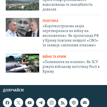
Краса Сімферопольського
водосховища та занедбаність
довкола
ПОЛІТИКА
«Короткострокова акція
перетворилася на війну на
виснаження»: Як пропаганда РФ
у Криму пояснює невдачі «СВО»
та залякує «мінними атаками»
ВІЙНА ТА КРИМ
«Полювання на колони». Як ЗСУ
ріжуть військову логістику Росії в
Криму
ДОЛУЧАЙСЯ!