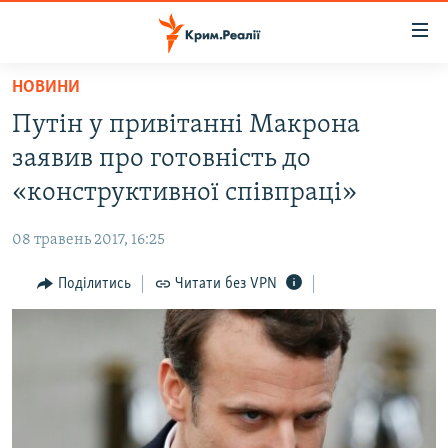
Доступність
посилання
Перейти
НОВИНИ
до
НОВИНИ
Путін у привітанні Макрона
основного
ВОДА.КРИМ
матеріалу
заявив про готовність до
ВІДЕО ТА ФОТО
Перейти
«конструктивної співпраці»
до
ПОЛІТИКА
основної
08 травень 2017, 16:25
БЛОГИ
навігації
Перейти
Поділитись
Читати без VPN
ПОГЛЯД
до
ІНТЕРВ'Ю
пошуку
ВСЕ ЗА ДЕНЬ
СПЕЦПРОЕКТИ
ЯК ОБІЙТИ БЛОКУВАННЯ
ДЕПОРТАЦІЯ