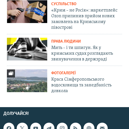
СУСПІЛЬСТВО
«Крим – не Росія»: маркетплейс
Ozon припинив прийом нових
замовлень на Кримському
півострові
ПРАВА ЛЮДИНИ
Мить – і ти шпигун. Як у
кримських судах розглядають
звинувачення в держзраді
ФОТОГАЛЕРЕЇ
Краса Сімферопольського
водосховища та занедбаність
довкола
ДОЛУЧАЙСЯ!