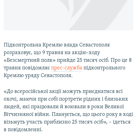
ВІДЕОУРОКИ «ELIFBE»
Русский
СВІДЧЕННЯ ОКУПАЦІЇ
Qırımtatar
УКРАЇНСЬКА ПРОБЛЕМА КРИМУ
ДОЛУЧАЙСЯ!
ІНФОГРАФІКА
Підконтрольна Кремлю влада Севастополя
розраховує, що 9 травня на акцію-ходу
«Безсмертний полк» прийде 25 тисяч осіб. Про це 8
Усі сайти RFE/RL
травня повідомляє
прес-служба
підконтрольного
Кремлю уряду Севастополя.
«До всеросійської акції можуть приєднатися всі
охочі, маючи при собі портрети рідних і близьких
людей, які працювали й воювали в роки Великої
Вітчизняної війни. Планується, що цього року в ході
візьмуть участь приблизно 25 тисяч осіб», – ідеться
в повідомленні.