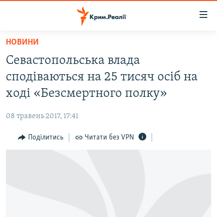
Доступність
посилання
Перейти
НОВИНИ
до
НОВИНИ
Севастопольська влада
основного
ВОДА.КРИМ
матеріалу
сподіваються на 25 тисяч осіб на
ВІДЕО ТА ФОТО
Перейти
ході «Безсмертного полку»
до
ПОЛІТИКА
основної
08 травень 2017, 17:41
БЛОГИ
навігації
Перейти
Поділитись
Читати без VPN
ПОГЛЯД
до
ІНТЕРВ'Ю
пошуку
ВСЕ ЗА ДЕНЬ
СПЕЦПРОЕКТИ
ЯК ОБІЙТИ БЛОКУВАННЯ
ДЕПОРТАЦІЯ