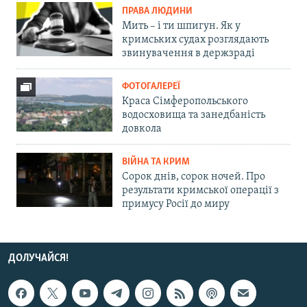
ПРАВА ЛЮДИНИ
Мить – і ти шпигун. Як у
кримських судах розглядають
звинувачення в держзраді
ФОТОГАЛЕРЕЇ
Краса Сімферопольського
водосховища та занедбаність
довкола
ВІЙНА ТА КРИМ
Сорок днів, сорок ночей. Про
результати кримської операції з
примусу Росії до миру
ДОЛУЧАЙСЯ!