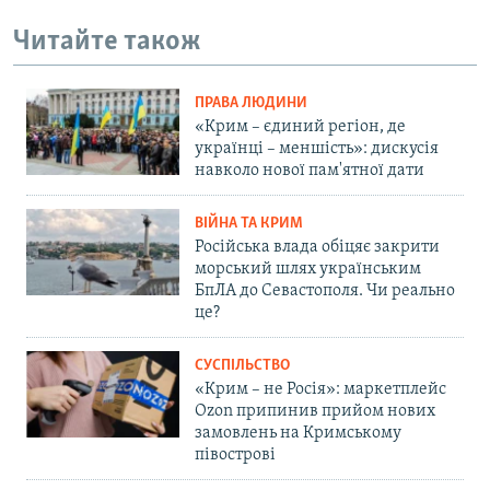
Читайте також
ПРАВА ЛЮДИНИ
«Крим – єдиний регіон, де
українці – меншість»: дискусія
навколо нової пам'ятної дати
ВІЙНА ТА КРИМ
Російська влада обіцяє закрити
морський шлях українським
БпЛА до Севастополя. Чи реально
це?
СУСПІЛЬСТВО
«Крим – не Росія»: маркетплейс
Ozon припинив прийом нових
замовлень на Кримському
півострові