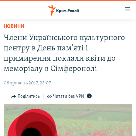
Доступність
посилання
Перейти
НОВИНИ
до
НОВИНИ
Члени Українського культурного
основного
ВОДА.КРИМ
матеріалу
центру в День пам'яті і
ВІДЕО ТА ФОТО
Перейти
примирення поклали квіти до
до
ПОЛІТИКА
меморіалу в Сімферополі
основної
БЛОГИ
навігації
08 травень 2017, 23:07
Перейти
ПОГЛЯД
до
Поділитись
Читати без VPN
ІНТЕРВ'Ю
пошуку
ВСЕ ЗА ДЕНЬ
СПЕЦПРОЕКТИ
ЯК ОБІЙТИ БЛОКУВАННЯ
ДЕПОРТАЦІЯ