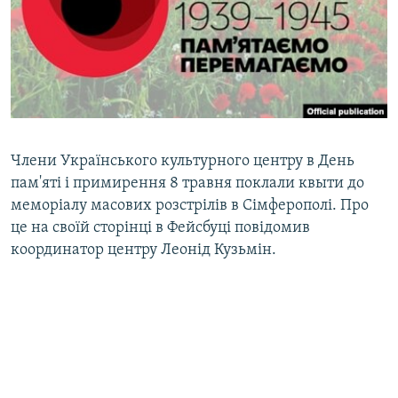
ВІДЕОУРОКИ «ELIFBE»
Русский
СВІДЧЕННЯ ОКУПАЦІЇ
Qırımtatar
УКРАЇНСЬКА ПРОБЛЕМА КРИМУ
ДОЛУЧАЙСЯ!
ІНФОГРАФІКА
Члени Українського культурного центру в День
пам'яті і примирення 8 травня поклали квыти до
Усі сайти RFE/RL
меморіалу масових розстрілів в Сімферополі. Про
це на своїй сторінці в Фейсбуці повідомив
координатор центру Леонід Кузьмін.