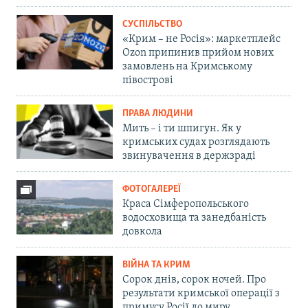
СУСПІЛЬСТВО
«Крим – не Росія»: маркетплейс
Ozon припинив прийом нових
замовлень на Кримському
півострові
ПРАВА ЛЮДИНИ
Мить – і ти шпигун. Як у
кримських судах розглядають
звинувачення в держзраді
ФОТОГАЛЕРЕЇ
Краса Сімферопольського
водосховища та занедбаність
довкола
ВІЙНА ТА КРИМ
Сорок днів, сорок ночей. Про
результати кримської операції з
примусу Росії до миру