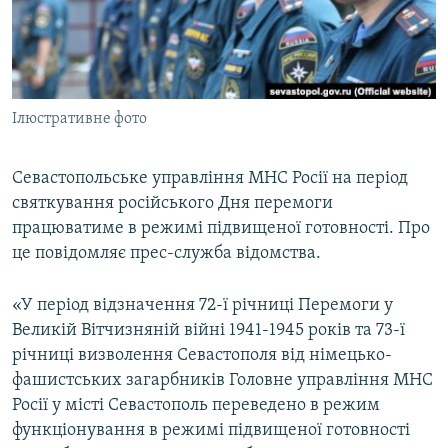
ВІДЕОУРОКИ «ELIFBE»
Русский
СВІДЧЕННЯ ОКУПАЦІЇ
Qırımtatar
УКРАЇНСЬКА ПРОБЛЕМА КРИМУ
Ілюстративне фото
ДОЛУЧАЙСЯ!
ІНФОГРАФІКА
Севастопольське управління МНС Росії на період
святкування російського Дня перемоги
Усі сайти RFE/RL
працюватиме в режимі підвищеної готовності. Про
це повідомляє прес-служба відомства.
«У період відзначення 72-ї річниці Перемоги у
Великій Вітчизняній війні 1941-1945 років та 73-ї
річниці визволення Севастополя від німецько-
фашистських загарбників Головне управління МНС
Росії у місті Севастополь переведено в режим
функціонування в режимі підвищеної готовності