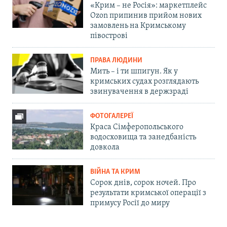
«Крим – не Росія»: маркетплейс
Ozon припинив прийом нових
замовлень на Кримському
півострові
ПРАВА ЛЮДИНИ
Мить – і ти шпигун. Як у
кримських судах розглядають
звинувачення в держзраді
ФОТОГАЛЕРЕЇ
Краса Сімферопольського
водосховища та занедбаність
довкола
ВІЙНА ТА КРИМ
Сорок днів, сорок ночей. Про
результати кримської операції з
примусу Росії до миру