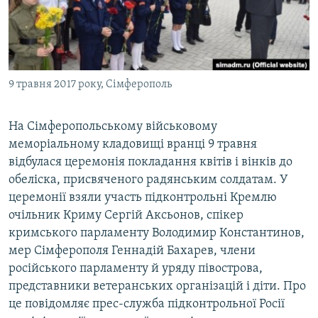
ВІДЕОУРОКИ «ELIFBE»
Русский
СВІДЧЕННЯ ОКУПАЦІЇ
Qırımtatar
УКРАЇНСЬКА ПРОБЛЕМА КРИМУ
9 травня 2017 року, Сімферополь
ДОЛУЧАЙСЯ!
ІНФОГРАФІКА
На Сімферопольському військовому
меморіальному кладовищі вранці 9 травня
Усі сайти RFE/RL
відбулася церемонія покладання квітів і вінків до
обеліска, присвяченого радянським солдатам. У
церемонії взяли участь підконтрольні Кремлю
очільник Криму Сергій Аксьонов, спікер
кримського парламенту Володимир Константинов,
мер Сімферополя Геннадій Бахарев, члени
російського парламенту й уряду півострова,
представники ветеранських організацій і діти. Про
це повідомляє прес-служба підконтрольної Росії