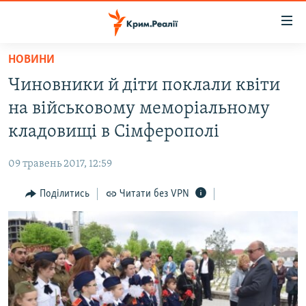
Доступність
посилання
Перейти
НОВИНИ
до
НОВИНИ
Чиновники й діти поклали квіти
основного
ВОДА.КРИМ
матеріалу
на військовому меморіальному
ВІДЕО ТА ФОТО
Перейти
кладовищі в Сімферополі
до
ПОЛІТИКА
основної
09 травень 2017, 12:59
БЛОГИ
навігації
Перейти
Поділитись
Читати без VPN
ПОГЛЯД
до
ІНТЕРВ'Ю
пошуку
ВСЕ ЗА ДЕНЬ
СПЕЦПРОЕКТИ
ЯК ОБІЙТИ БЛОКУВАННЯ
ДЕПОРТАЦІЯ