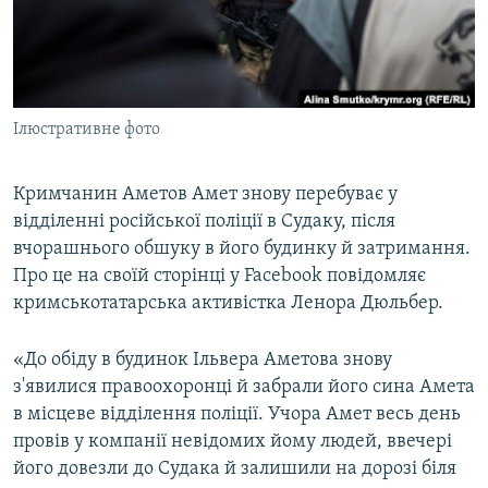
ВІДЕОУРОКИ «ELIFBE»
Русский
СВІДЧЕННЯ ОКУПАЦІЇ
Qırımtatar
УКРАЇНСЬКА ПРОБЛЕМА КРИМУ
Ілюстративне фото
ДОЛУЧАЙСЯ!
ІНФОГРАФІКА
Кримчанин Аметов Амет знову перебуває у
відділенні російської поліції в Судаку, після
Усі сайти RFE/RL
вчорашнього обшуку в його будинку й затримання.
Про це на своїй сторінці у Facebook повідомляє
кримськотатарська активістка Ленора Дюльбер.
«До обіду в будинок Ільвера Аметова знову
з'явилися правоохоронці й забрали його сина Амета
в місцеве відділення поліції. Учора Амет весь день
провів у компанії невідомих йому людей, ввечері
його довезли до Судака й залишили на дорозі біля