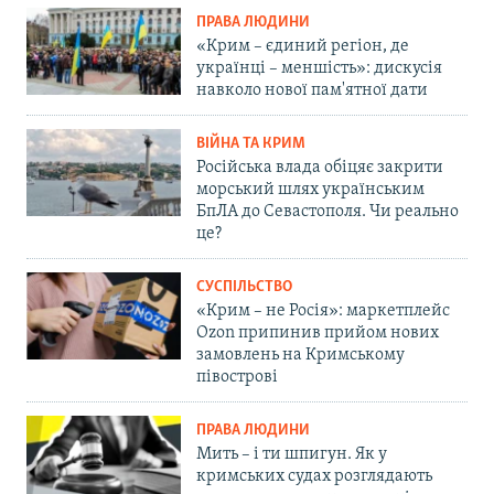
ПРАВА ЛЮДИНИ
«Крим – єдиний регіон, де
українці – меншість»: дискусія
навколо нової пам'ятної дати
ВІЙНА ТА КРИМ
Російська влада обіцяє закрити
морський шлях українським
БпЛА до Севастополя. Чи реально
це?
СУСПІЛЬСТВО
«Крим – не Росія»: маркетплейс
Ozon припинив прийом нових
замовлень на Кримському
півострові
ПРАВА ЛЮДИНИ
Мить – і ти шпигун. Як у
кримських судах розглядають