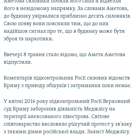
Аметова силовики побили його сина й відвезли
його в невідомому напрямку. За словами Аметова,
до будинку увірвалися приблизно десять силовиків.
Свою появу вони пояснили тим, що до них
надійшов сигнал про те, що в будинку може бути
зброя та наркотики.
Ввечері 8 травня стало відомо, що Амета Аметова
відпустили.
Коментарів підконтрольних Росії силових відомств
Криму з приводу обшуків і затримання поки немає.
У квітні 2016 року підконтрольний Росії Верховний
суд Криму заборонив діяльність Меджлісу на
території анексованого півострова. Світове
співтовариство висловило рішучий протест у зв'язку
з такими діями російської влади. Захист Меджлісу