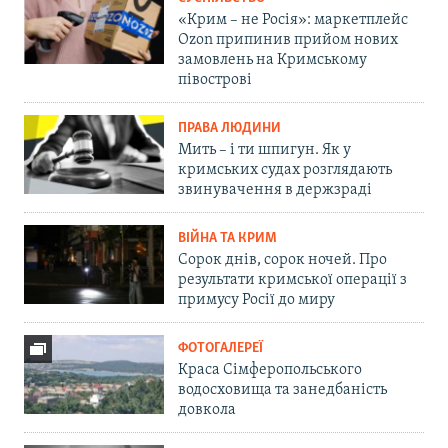
«Крим – не Росія»: маркетплейс
Ozon припинив прийом нових
замовлень на Кримському
півострові
ПРАВА ЛЮДИНИ
Мить – і ти шпигун. Як у
кримських судах розглядають
звинувачення в держзраді
ВІЙНА ТА КРИМ
Сорок днів, сорок ночей. Про
результати кримської операції з
примусу Росії до миру
ФОТОГАЛЕРЕЇ
Краса Сімферопольського
водосховища та занедбаність
довкола