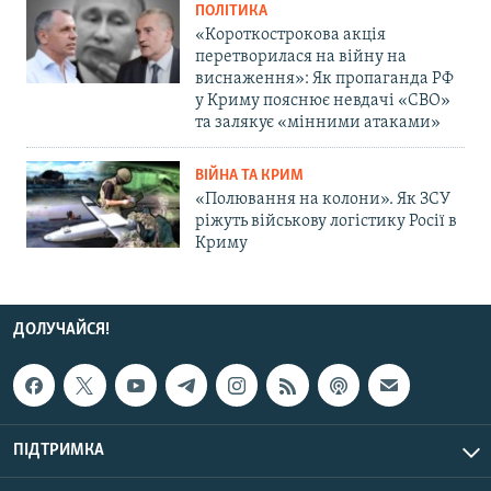
ПОЛІТИКА
«Короткострокова акція
перетворилася на війну на
виснаження»: Як пропаганда РФ
у Криму пояснює невдачі «СВО»
та залякує «мінними атаками»
ВІЙНА ТА КРИМ
«Полювання на колони». Як ЗСУ
ріжуть військову логістику Росії в
Криму
ДОЛУЧАЙСЯ!
ПІДТРИМКА