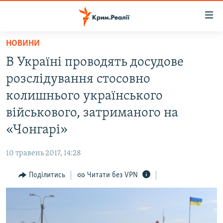
Доступність
посилання
Перейти
НОВИНИ
до
НОВИНИ
В Україні проводять досудове
основного
ВОДА.КРИМ
матеріалу
розслідування стосовно
ВІДЕО ТА ФОТО
Перейти
колишнього українського
до
ПОЛІТИКА
військового, затриманого на
основної
БЛОГИ
навігації
«Чонгарі»
Перейти
ПОГЛЯД
до
10 травень 2017, 14:28
ІНТЕРВ'Ю
пошуку
Поділитись
Читати без VPN
ВСЕ ЗА ДЕНЬ
СПЕЦПРОЕКТИ
ЯК ОБІЙТИ БЛОКУВАННЯ
ДЕПОРТАЦІЯ