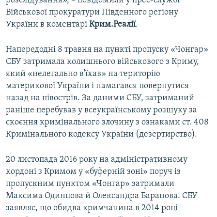
розслідування», – повідомили у прес-службі
Військової прокуратури Південного регіону
України в коментарі
Крим.Реалії
.
Напередодні 8 травня на пункті пропуску «Чонгар»
СБУ затримала колишнього військового з Криму,
який «нелегально в'їхав» на територію
материкової України і намагався повернутися
назад на півострів. За даними СБУ, затриманий
раніше перебував у всеукраїнському розшуку за
скоєння кримінального злочину з ознаками ст. 408
Кримінального кодексу України (дезертирство).
20 листопада 2016 року на адміністративному
кордоні з Кримом у «буферній зоні» поруч із
пропускним пунктом «Чонгар» затримали
Максима Одинцова й Олександра Баранова. СБУ
заявляє, що обидва кримчанина в 2014 році