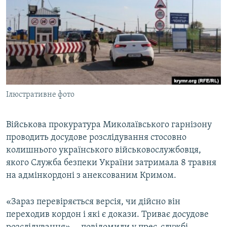
ВІДЕОУРОКИ «ELIFBE»
Русский
СВІДЧЕННЯ ОКУПАЦІЇ
Qırımtatar
УКРАЇНСЬКА ПРОБЛЕМА КРИМУ
ДОЛУЧАЙСЯ!
ІНФОГРАФІКА
Ілюстративне фото
Усі сайти RFE/RL
Військова прокуратура Миколаївського гарнізону
проводить досудове розслідування стосовно
колишнього українського військовослужбовця,
якого Служба безпеки України затримала 8 травня
на адмінкордоні з анексованим Кримом.
«Зараз перевіряється версія, чи дійсно він
переходив кордон і які є докази. Триває досудове