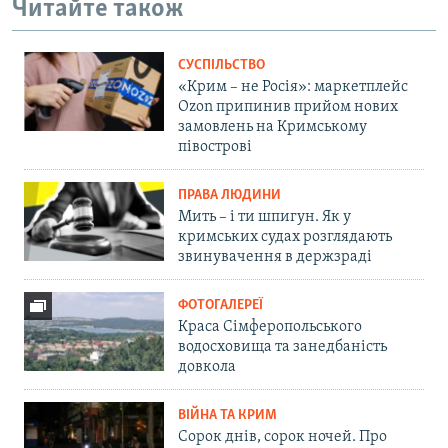
Читайте також
СУСПІЛЬСТВО
«Крим – не Росія»: маркетплейс
Ozon припинив прийом нових
замовлень на Кримському
півострові
ПРАВА ЛЮДИНИ
Мить – і ти шпигун. Як у
кримських судах розглядають
звинувачення в держзраді
ФОТОГАЛЕРЕЇ
Краса Сімферопольського
водосховища та занедбаність
довкола
ВІЙНА ТА КРИМ
Сорок днів, сорок ночей. Про