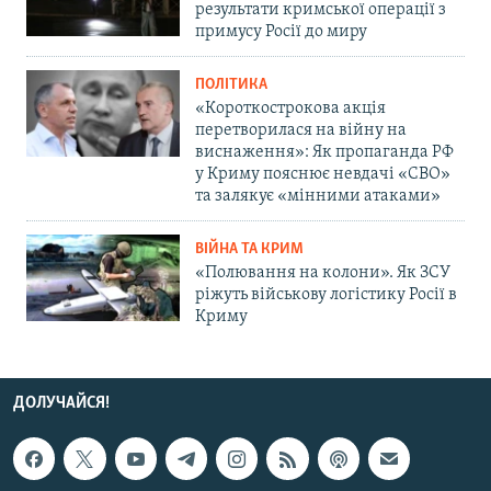
результати кримської операції з
примусу Росії до миру
ПОЛІТИКА
«Короткострокова акція
перетворилася на війну на
виснаження»: Як пропаганда РФ
у Криму пояснює невдачі «СВО»
та залякує «мінними атаками»
ВІЙНА ТА КРИМ
«Полювання на колони». Як ЗСУ
ріжуть військову логістику Росії в
Криму
ДОЛУЧАЙСЯ!