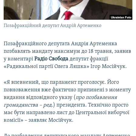
ВІДЕОУРОКИ «ELIFBE»
Русский
СВІДЧЕННЯ ОКУПАЦІЇ
Qırımtatar
Позафракційний депутат Андрій Артеменко
УКРАЇНСЬКА ПРОБЛЕМА КРИМУ
ДОЛУЧАЙСЯ!
ІНФОГРАФІКА
Позафракційного депутата Андрія Артеменка
позбавлять мандату максимум до 18 травня, заявив
у коментарі
Радіо Свобода
депутат фракції
Усі сайти RFE/RL
«Радикальної партії Олега Ляшка» Ігор Мосійчук.
«Я впевнений, що парламент проголосує. Його
повноваження вже фактично припинені з моменту
видання відповідного указу (
про позбавлення
громадянства – ред.
) президента. Технічно просто
має бути направлено лист до Центральної виборчої
комісії» – заявляє Мосійчук.