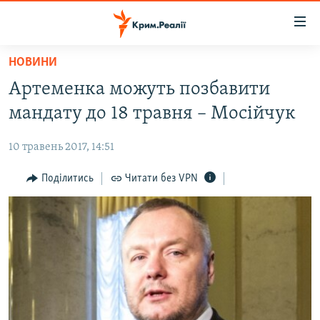
Доступність
посилання
Перейти
НОВИНИ
до
НОВИНИ
Артеменка можуть позбавити
основного
ВОДА.КРИМ
матеріалу
мандату до 18 травня – Мосійчук
ВІДЕО ТА ФОТО
Перейти
до
10 травень 2017, 14:51
ПОЛІТИКА
основної
БЛОГИ
Поділитись
Читати без VPN
навігації
Перейти
ПОГЛЯД
до
ІНТЕРВ'Ю
пошуку
ВСЕ ЗА ДЕНЬ
СПЕЦПРОЕКТИ
ЯК ОБІЙТИ БЛОКУВАННЯ
ДЕПОРТАЦІЯ