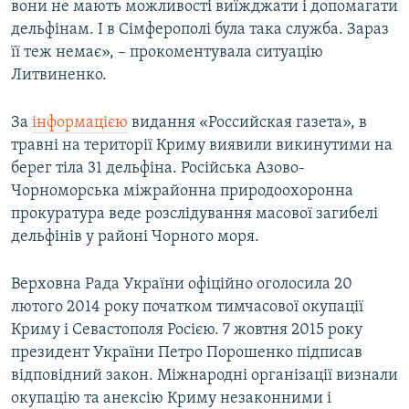
вони не мають можливості виїжджати і допомагати
дельфінам. І в Сімферополі була така служба. Зараз
її теж немає», – прокоментувала ситуацію
Литвиненко.
За
інформацією
видання «Российская газета», в
травні на території Криму виявили викинутими на
берег тіла 31 дельфіна. Російська Азово-
Чорноморська міжрайонна природоохоронна
прокуратура веде розслідування масової загибелі
дельфінів у районі Чорного моря.
Верховна Рада України офіційно оголосила 20
лютого 2014 року початком тимчасової окупації
Криму і Севастополя Росією. 7 жовтня 2015 року
президент України Петро Порошенко підписав
відповідний закон. Міжнародні організації визнали
окупацію та анексію Криму незаконними і