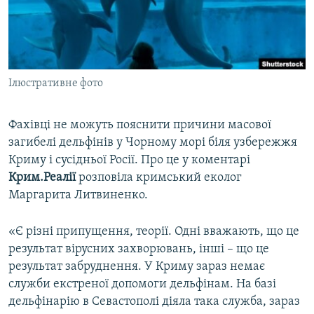
ВІДЕОУРОКИ «ELIFBE»
Русский
СВІДЧЕННЯ ОКУПАЦІЇ
Qırımtatar
УКРАЇНСЬКА ПРОБЛЕМА КРИМУ
Ілюстративне фото
ДОЛУЧАЙСЯ!
ІНФОГРАФІКА
Фахівці не можуть пояснити причини масової
загибелі дельфінів у Чорному морі біля узбережжя
Усі сайти RFE/RL
Криму і сусідньої Росії. Про це у коментарі
Крим.Реалії
розповіла кримський еколог
Маргарита Литвиненко.
«Є різні припущення, теорії. Одні вважають, що це
результат вірусних захворювань, інші – що це
результат забруднення. У Криму зараз немає
служби екстреної допомоги дельфінам. На базі
дельфінарію в Севастополі діяла така служба, зараз