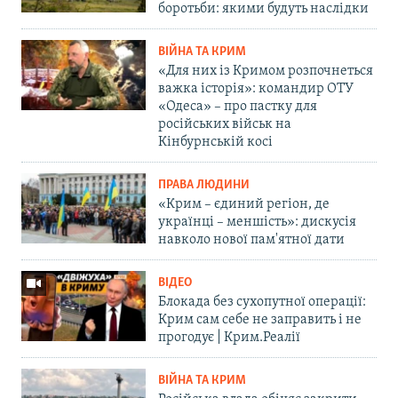
боротьби: якими будуть наслідки
ВІЙНА ТА КРИМ
«Для них із Кримом розпочнеться
важка історія»: командир ОТУ
«Одеса» – про пастку для
російських військ на
Кінбурнській косі
ПРАВА ЛЮДИНИ
«Крим – єдиний регіон, де
українці – меншість»: дискусія
навколо нової пам'ятної дати
ВІДЕО
Блокада без сухопутної операції:
Крим сам себе не заправить і не
прогодує | Крим.Реалії
ВІЙНА ТА КРИМ