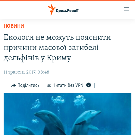
Доступність
посилання
Перейти
НОВИНИ
до
НОВИНИ
Екологи не можуть пояснити
основного
ВОДА.КРИМ
матеріалу
причини масової загибелі
ВІДЕО ТА ФОТО
Перейти
дельфінів у Криму
до
ПОЛІТИКА
основної
11 травень 2017, 08:48
БЛОГИ
навігації
Перейти
Поділитись
Читати без VPN
ПОГЛЯД
до
ІНТЕРВ'Ю
пошуку
ВСЕ ЗА ДЕНЬ
СПЕЦПРОЕКТИ
ЯК ОБІЙТИ БЛОКУВАННЯ
ДЕПОРТАЦІЯ