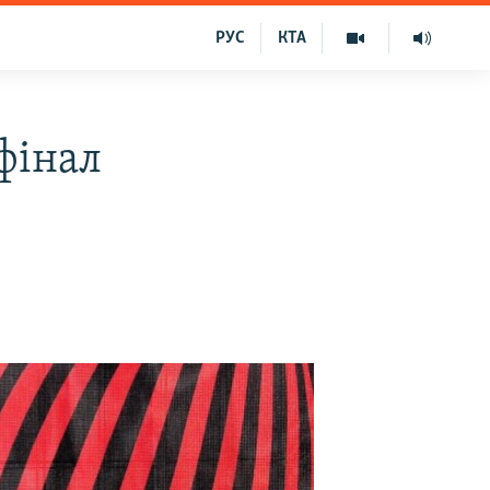
РУС
КТА
фінал