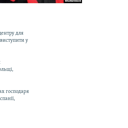
центру для
 виступити у
и
ольщі,
ах господаря
спанії,