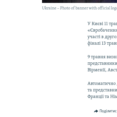
Ukraine – Photo of banner with official log
У Києві 11 тр
«Євробачення
участі в друг
фіналі 13 трав
9 травня виз
представники 
Вірменії, Авст
Автоматично д
та представник
Франції та Н
Поділитис