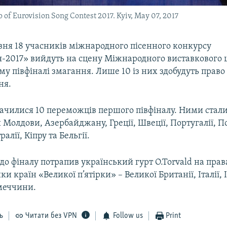
o of Eurovision Song Contest 2017. Kyiv, May 07, 2017
авня 18 учасників міжнародного пісенного конкурсу
-2017» вийдуть на сцену Міжнародного виставкового 
ому півфіналі змагання. Лише 10 із них здобудуть право
ня.
начилися 10 переможців першого півфіналу. Ними стал
Молдови, Азербайджану, Греції, Швеції, Португалії, П
ралії, Кіпру та Бельгії.
о фіналу потрапив український гурт O.Torvald на прав
и країн «Великої п’ятірки» – Великої Британії, Італії, І
імеччини.
ь
Читати без VPN
Follow us
Print