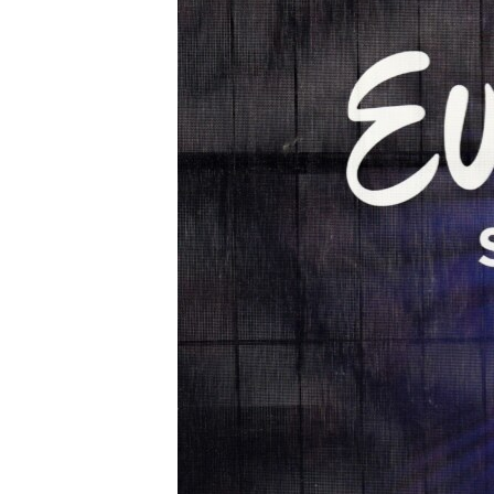
ВІДЕОУРОКИ «ELIFBE»
СВІДЧЕННЯ ОКУПАЦІЇ
УКРАЇНСЬКА ПРОБЛЕМА КРИМУ
ІНФОГРАФІКА