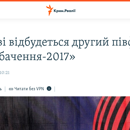
і відбудеться другий пів
бачення-2017»
10:21
ь
Читати без VPN