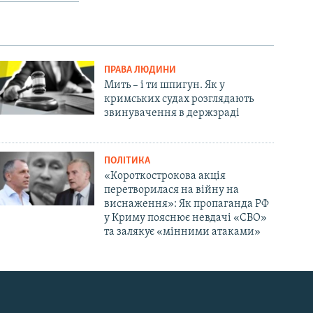
ПРАВА ЛЮДИНИ
Мить – і ти шпигун. Як у
кримських судах розглядають
звинувачення в держзраді
ПОЛІТИКА
«Короткострокова акція
перетворилася на війну на
виснаження»: Як пропаганда РФ
у Криму пояснює невдачі «СВО»
та залякує «мінними атаками»