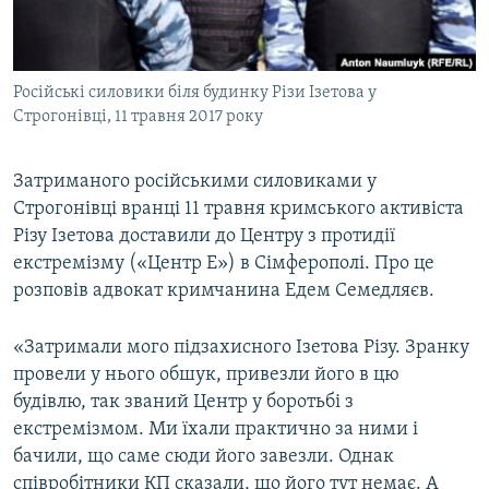
ВІДЕОУРОКИ «ELIFBE»
Русский
СВІДЧЕННЯ ОКУПАЦІЇ
Qırımtatar
Російські силовики біля будинку Різи Ізетова у
УКРАЇНСЬКА ПРОБЛЕМА КРИМУ
Строгонівці, 11 травня 2017 року
ДОЛУЧАЙСЯ!
ІНФОГРАФІКА
Затриманого російськими силовиками у
Строгонівці вранці 11 травня кримського активіста
Різу Ізетова доставили до Центру з протидії
Усі сайти RFE/RL
екстремізму («Центр Е») в Сімферополі. Про це
розповів адвокат кримчанина Едем Семедляєв.
«Затримали мого підзахисного Ізетова Різу. Зранку
провели у нього обшук, привезли його в цю
будівлю, так званий Центр у боротьбі з
екстремізмом. Ми їхали практично за ними і
бачили, що саме сюди його завезли. Однак
співробітники КП сказали, що його тут немає. А