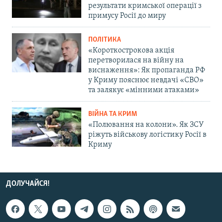
результати кримської операції з
примусу Росії до миру
ПОЛІТИКА
«Короткострокова акція
перетворилася на війну на
виснаження»: Як пропаганда РФ
у Криму пояснює невдачі «СВО»
та залякує «мінними атаками»
ВІЙНА ТА КРИМ
«Полювання на колони». Як ЗСУ
ріжуть військову логістику Росії в
Криму
ДОЛУЧАЙСЯ!