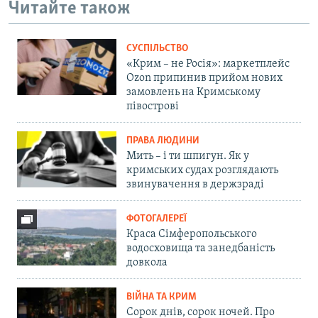
Читайте також
СУСПІЛЬСТВО
«Крим – не Росія»: маркетплейс
Ozon припинив прийом нових
замовлень на Кримському
півострові
ПРАВА ЛЮДИНИ
Мить – і ти шпигун. Як у
кримських судах розглядають
звинувачення в держзраді
ФОТОГАЛЕРЕЇ
Краса Сімферопольського
водосховища та занедбаність
довкола
ВІЙНА ТА КРИМ
Сорок днів, сорок ночей. Про