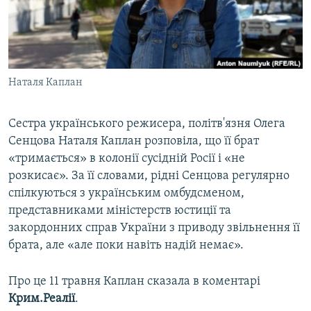
ВІДЕОУРОКИ «ELIFBE»
Русский
СВІДЧЕННЯ ОКУПАЦІЇ
Qırımtatar
УКРАЇНСЬКА ПРОБЛЕМА КРИМУ
Наталя Каплан
ДОЛУЧАЙСЯ!
ІНФОГРАФІКА
Сестра українського режисера, політв'язня Олега
Сенцова Наталя Каплан розповіла, що її брат
Усі сайти RFE/RL
«тримається» в колонії сусідній Росії і «не
розкисає». За її словами, рідні Сенцова регулярно
спілкуються з українським омбудсменом,
представниками міністерств юстиції та
закордонних справ України з приводу звільнення її
брата, але «але поки навіть надій немає».
Про це 11 травня Каплан сказала в коментарі
Крим.Реалії
.