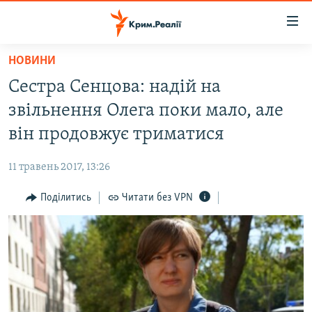
Доступність
посилання
Перейти
НОВИНИ
до
НОВИНИ
Сестра Сенцова: надій на
основного
ВОДА.КРИМ
матеріалу
звільнення Олега поки мало, але
ВІДЕО ТА ФОТО
Перейти
він продовжує триматися
до
ПОЛІТИКА
основної
11 травень 2017, 13:26
БЛОГИ
навігації
Перейти
Поділитись
Читати без VPN
ПОГЛЯД
до
ІНТЕРВ'Ю
пошуку
ВСЕ ЗА ДЕНЬ
СПЕЦПРОЕКТИ
ЯК ОБІЙТИ БЛОКУВАННЯ
ДЕПОРТАЦІЯ