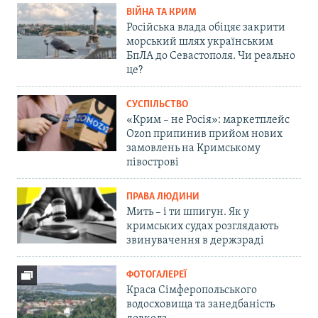
ВІЙНА ТА КРИМ
Російська влада обіцяє закрити
морський шлях українським
БпЛА до Севастополя. Чи реально
це?
СУСПІЛЬСТВО
«Крим – не Росія»: маркетплейс
Ozon припинив прийом нових
замовлень на Кримському
півострові
ПРАВА ЛЮДИНИ
Мить – і ти шпигун. Як у
кримських судах розглядають
звинувачення в держзраді
ФОТОГАЛЕРЕЇ
Краса Сімферопольського
водосховища та занедбаність