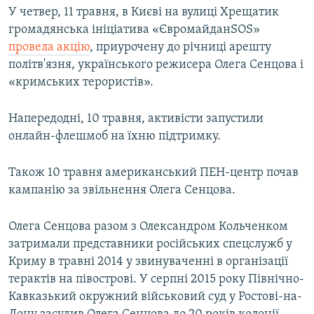
У четвер, 11 травня, в Києві на вулиці Хрещатик
громадянська ініціатива «ЄвромайданSOS»
провела акцію
, приурочену до річниці арешту
політв'язня, українського режисера Олега Сенцова і
«кримських терористів».
Напередодні, 10 травня, активісти запустили
онлайн-флешмоб на їхню підтримку.
Також 10 травня американський ПЕН-центр почав
кампанію за звільнення Олега Сенцова.
Олега Сенцова разом з Олександром Кольченком
затримали представники російських спецслужб у
Криму в травні 2014 у звинуваченні в організації
терактів на півострові. У серпні 2015 року Північно-
Кавказький окружний військовий суд у Ростові-на-