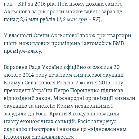
грн – КР) за 2016 рік. При цьому доходи самого
Аксьонова за рік зросли майже вдвічі: зараз це
понад 2,6 млн рублів (
1,2 млн грн – КР
).
У власності Олени Аксьонової також три квартири,
шість нежитлових приміщень і автомобіль БМВ
преміум-класу.
Верховна Рада України офіційно оголосила 20
лютого 2014 року початком тимчасової окупації
Криму і Севастополя Росією. 7 жовтня 2015 року
президент України Петро Порошенко підписав
відповідний закон. Міжнародні організації визнали
окупацію та анексію Криму незаконними і
засудили дії Росії. Країни Заходу запровадили
низку економічних санкцій. Росія заперечує
окупацію півострова і називає це «відновленням
історичної справедливості».