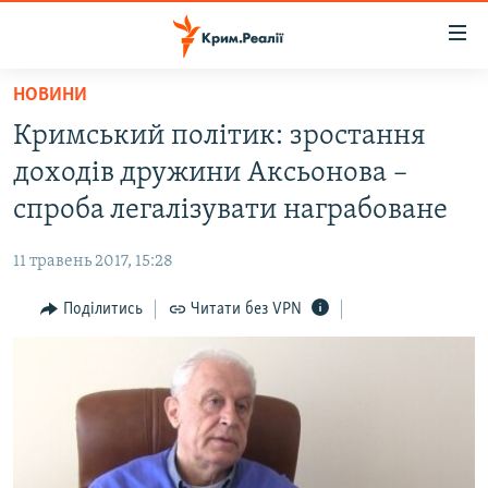
Доступність
посилання
Перейти
НОВИНИ
до
НОВИНИ
Кримський політик: зростання
основного
ВОДА.КРИМ
матеріалу
доходів дружини Аксьонова –
ВІДЕО ТА ФОТО
Перейти
спроба легалізувати награбоване
до
ПОЛІТИКА
основної
11 травень 2017, 15:28
БЛОГИ
навігації
Перейти
Поділитись
Читати без VPN
ПОГЛЯД
до
ІНТЕРВ'Ю
пошуку
ВСЕ ЗА ДЕНЬ
СПЕЦПРОЕКТИ
ЯК ОБІЙТИ БЛОКУВАННЯ
ДЕПОРТАЦІЯ