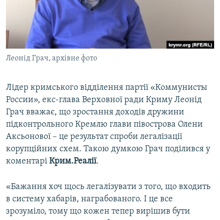
ВІДЕОУРОКИ «ELIFBE»
Русский
СВІДЧЕННЯ ОКУПАЦІЇ
Qırımtatar
УКРАЇНСЬКА ПРОБЛЕМА КРИМУ
Леонід Грач, архівне фото
ДОЛУЧАЙСЯ!
ІНФОГРАФІКА
Лідер кримського відділення партії «Коммунисты
России», екс-глава Верховної ради Криму Леонід
Усі сайти RFE/RL
Грач вважає, що зростання доходів дружини
підконтрольного Кремлю глави півострова Олени
Аксьонової – це результат спроби легалізації
корупційних схем. Такою думкою Грач поділився у
коментарі
Крим.Реалії
.
«Бажання хоч щось легалізувати з того, що входить
в систему хабарів, награбованого. І це все
зрозуміло, тому що кожен тепер вирішив бути