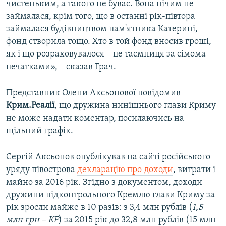
чистеньким, а такого не буває. Вона нічим не
займалася, крім того, що в останні рік-півтора
займалася будівництвом пам'ятника Катерині,
фонд створила тощо. Хто в той фонд вносив гроші,
як і що розраховувалося – це таємниця за сімома
печатками», – сказав Грач.
Представник Олени Аксьонової повідомив
Крим.Реалії
, що дружина нинішнього глави Криму
не може надати коментар, посилаючись на
щільний графік.
Сергій Аксьонов опублікував на сайті російського
уряду півострова
декларацію про доходи
, витрати і
майно за 2016 рік. Згідно з документом, доходи
дружини підконтрольного Кремлю глави Криму за
рік зросли майже в 10 разів: з 3,4 млн рублів (
1,5
млн грн – КР
) за 2015 рік до 32,8 млн рублів (15 млн