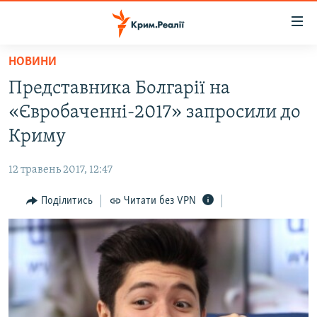
Доступність
посилання
Перейти
НОВИНИ
до
НОВИНИ
Представника Болгарії на
основного
ВОДА.КРИМ
матеріалу
«Євробаченні-2017» запросили до
ВІДЕО ТА ФОТО
Перейти
Криму
до
ПОЛІТИКА
основної
12 травень 2017, 12:47
БЛОГИ
навігації
Перейти
Поділитись
Читати без VPN
ПОГЛЯД
до
ІНТЕРВ'Ю
пошуку
ВСЕ ЗА ДЕНЬ
СПЕЦПРОЕКТИ
ЯК ОБІЙТИ БЛОКУВАННЯ
ДЕПОРТАЦІЯ