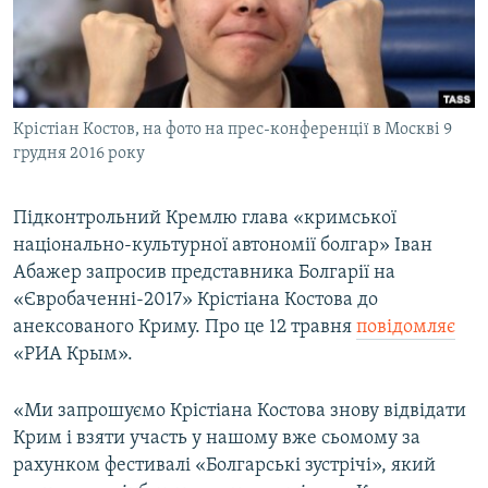
ВІДЕОУРОКИ «ELIFBE»
Русский
СВІДЧЕННЯ ОКУПАЦІЇ
Qırımtatar
УКРАЇНСЬКА ПРОБЛЕМА КРИМУ
Крістіан Костов, на фото на прес-конференції в Москві 9
ДОЛУЧАЙСЯ!
ІНФОГРАФІКА
грудня 2016 року
Підконтрольний Кремлю глава «кримської
Усі сайти RFE/RL
національно-культурної автономії болгар» Іван
Абажер запросив представника Болгарії на
«Євробаченні-2017» Крістіана Костова до
анексованого Криму. Про це 12 травня
повідомляє
«РИА Крым».
«Ми запрошуємо Крістіана Костова знову відвідати
Крим і взяти участь у нашому вже сьомому за
рахунком фестивалі «Болгарські зустрічі», який