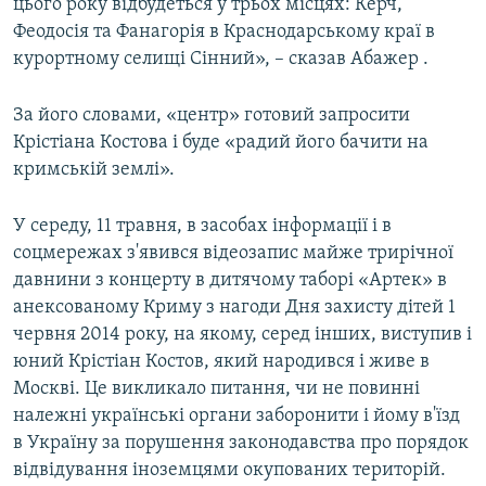
цього року відбудеться у трьох місцях: Керч,
Феодосія та Фанагорія в Краснодарському краї в
курортному селищі Сінний», – сказав Абажер .
За його словами, «центр» готовий запросити
Крістіана Костова і буде «радий його бачити на
кримській землі».
У середу, 11 травня, в засобах інформації і в
соцмережах з'явився відеозапис майже трирічної
давнини з концерту в дитячому таборі «Артек» в
анексованому Криму з нагоди Дня захисту дітей 1
червня 2014 року, на якому, серед інших, виступив і
юний Крістіан Костов, який народився і живе в
Москві. Це викликало питання, чи не повинні
належні українські органи заборонити і йому в'їзд
в Україну за порушення законодавства про порядок
відвідування іноземцями окупованих територій.