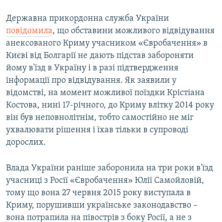
Державна прикордонна служба України
повідомила
, що обставини можливого відвідування
анексованого Криму учасником «Євробачення» в
Києві від Болгарії не дають підстав забороняти
йому в'їзд в Україну і в разі підтвердження
інформації про відвідування. Як заявили у
відомстві, на момент можливої поїздки Крістіана
Костова, нині 17-річного, до Криму влітку 2014 року
він був неповнолітнім, тобто самостійно не міг
ухвалювати рішення і їхав тільки в супроводі
дорослих.
Влада України раніше заборонила на три роки в'їзд
учасниці з Росії «Євробачення» Юлії Самойловій,
тому що вона 27 червня 2015 року виступала в
Криму, порушивши українське законодавство –
вона потрапила на півострів з боку Росії, а не з