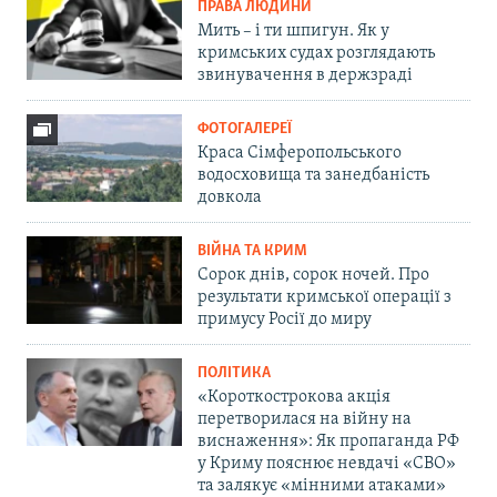
ПРАВА ЛЮДИНИ
Мить – і ти шпигун. Як у
кримських судах розглядають
звинувачення в держзраді
ФОТОГАЛЕРЕЇ
Краса Сімферопольського
водосховища та занедбаність
довкола
ВІЙНА ТА КРИМ
Сорок днів, сорок ночей. Про
результати кримської операції з
примусу Росії до миру
ПОЛІТИКА
«Короткострокова акція
перетворилася на війну на
виснаження»: Як пропаганда РФ
у Криму пояснює невдачі «СВО»
та залякує «мінними атаками»