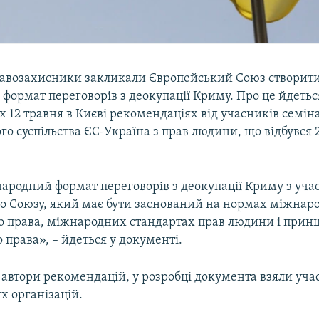
равозахисники закликали Європейський Союз створит
ормат переговорів з деокупації Криму. Про це йдетьс
 12 травня в Києві рекомендаціях від учасників семін
о суспільства ЄС-Україна з прав людини, що відбувся 2
ародний формат переговорів з деокупації Криму з уча
о Союзу, який має бути заснований на нормах міжнар
о права, міжнародних стандартах прав людини і прин
права», – йдеться у документі.
автори рекомендацій, у розробці документа взяли учас
х організацій.