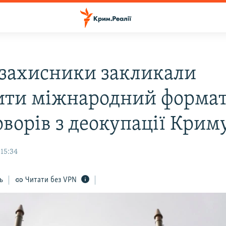
захисники закликали
ити міжнародний форма
оворів з деокупації Крим
 15:34
ь
Читати без VPN