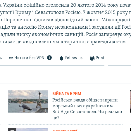
 України офіційно оголосила 20 лютого 2014 року поч
упації Криму і Севастополя Росією. 7 жовтня 2015 року
о Порошенко підписав відповідний закон. Міжнародні 
цію та анексію Криму незаконними і засудили дії Росі
вадили низку економічних санкцій. Росія заперечує ок
називає це «відновленням історичної справедливості».
ь
Читати без VPN
Follow us
Print
ВІЙНА ТА КРИМ
Російська влада обіцяє закрити
морський шлях українським
БпЛА до Севастополя. Чи реально
це?