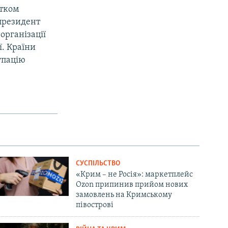
атком
 президент
організації
ї. Країни
упацію
СУСПІЛЬСТВО
«Крим – не Росія»: маркетплейс
Ozon припинив прийом нових
замовлень на Кримському
півострові