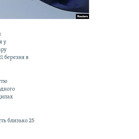
и
я у
ару
1 березня в
стю
одного
ципах
ть близько 25