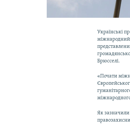
Українські п
міжнародний ф
представлених
громадянськог
Брюсселі.
«Почати міжн
Європейськог
гуманітарног
міжнародного 
Як зазначили 
правозахисни