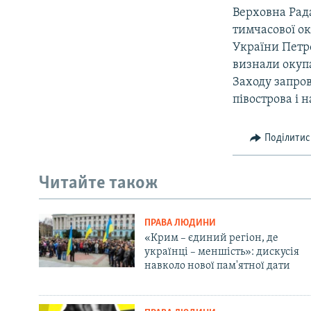
Верховна Рада
тимчасової ок
України Петр
визнали окупа
Заходу запро
півострова і 
Поділитис
Читайте також
ПРАВА ЛЮДИНИ
«Крим – єдиний регіон, де
українці – меншість»: дискусія
навколо нової пам'ятної дати