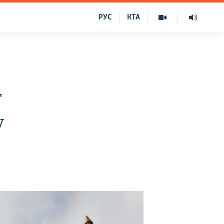
РУС
КТА
т
у