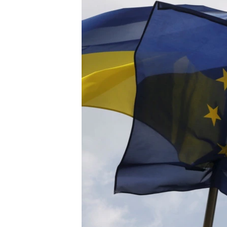
ВІДЕОУРОКИ «ELIFBE»
СВІДЧЕННЯ ОКУПАЦІЇ
УКРАЇНСЬКА ПРОБЛЕМА КРИМУ
ІНФОГРАФІКА