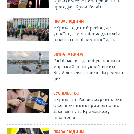
Крим сам себе не заправить і не
прогодує | Крим.Реалії
ПРАВА ЛЮДИНИ
«Крим – єдиний регіон, де
українці – меншість»: дискусія
навколо нової пам'ятної дати
ВІЙНА ТА КРИМ
Російська влада обіцяє закрити
морський шлях українським
БпЛА до Севастополя. Чи реально
це?
СУСПІЛЬСТВО
«Крим – не Росія»: маркетплейс
Ozon припинив прийом нових
замовлень на Кримському
півострові
ПРАВА ЛЮДИНИ