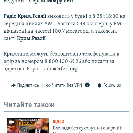
Ведучий –
Сергій Мокрушин
.
Радіо Крим.Реалії
виходить у будні о 8:35 і 18:30 на
середніх хвилях АМ – частота 549 кілогерц, у FM-
діапазоні на частоті 100.7 мегагерц, а також на
сайті
Крим.Реалії
.
Кримчани можуть безкоштовно телефонувати в
ефір за номером 8 800 100 69 26 або писати за
адресою: Krym_radio@rferl.org
Поділитись
Читати без VPN
Follow us
Читайте також
ВІДЕО
Блокада без сухопутної операції: