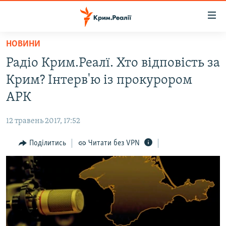
Доступність
посилання
Перейти
НОВИНИ
до
НОВИНИ
Радіо Крим.Реалї. Хто відповість за
основного
ВОДА.КРИМ
матеріалу
Крим? Інтерв'ю із прокурором
ВІДЕО ТА ФОТО
Перейти
АРК
до
ПОЛІТИКА
основної
12 травень 2017, 17:52
БЛОГИ
навігації
Перейти
Поділитись
Читати без VPN
ПОГЛЯД
до
ІНТЕРВ'Ю
пошуку
ВСЕ ЗА ДЕНЬ
СПЕЦПРОЕКТИ
ЯК ОБІЙТИ БЛОКУВАННЯ
ДЕПОРТАЦІЯ