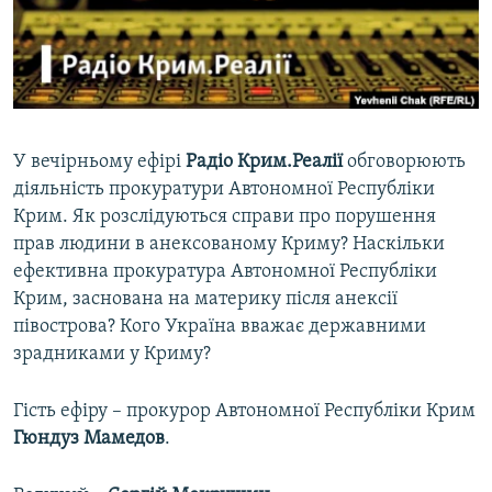
ВІДЕОУРОКИ «ELIFBE»
Русский
СВІДЧЕННЯ ОКУПАЦІЇ
Qırımtatar
УКРАЇНСЬКА ПРОБЛЕМА КРИМУ
ДОЛУЧАЙСЯ!
ІНФОГРАФІКА
У вечірньому ефірі
Радіо Крим.Реалії
обговорюють
діяльність прокуратури Автономної Республіки
Крим. Як розслідуються справи про порушення
Усі сайти RFE/RL
прав людини в анексованому Криму? Наскільки
ефективна прокуратура Автономної Республіки
Крим, заснована на материку після анексії
півострова? Кого Україна вважає державними
зрадниками у Криму?
Гість ефіру – прокурор Автономної Республіки Крим
Гюндуз Мамедов
.