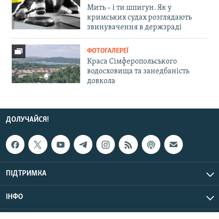
Мить – і ти шпигун. Як у
кримських судах розглядають
звинувачення в держзраді
ФОТОГАЛЕРЕЇ
Краса Сімферопольського
водосховища та занедбаність
довкола
ДОЛУЧАЙСЯ!
ПІДТРИМКА
ІНФО