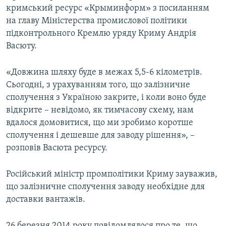
кримський ресурс «Крыминформ» з посиланням
ВІДЕОУРОКИ «ELIFBE»
Русский
на главу Міністерства промислової політики
СВІДЧЕННЯ ОКУПАЦІЇ
підконтрольного Кремлю уряду Криму Андрія
Qırımtatar
Васюту.
УКРАЇНСЬКА ПРОБЛЕМА КРИМУ
ДОЛУЧАЙСЯ!
ІНФОГРАФІКА
«Довжина шляху буде в межах 5,5-6 кілометрів.
Сьогодні, з урахуванням того, що залізничне
сполучення з Україною закрите, і коли воно буде
відкрите – невідомо, як тимчасову схему, нам
Усі сайти RFE/RL
вдалося домовитися, що ми зробимо коротше
сполучення і дешевше для заводу рішення», –
розповів Васюта ресурсу.
Російський міністр промполітики Криму зауважив,
що залізничне сполучення заводу необхідне для
доставки вантажів.
26 березня 2014 року повідомлялося про те, що