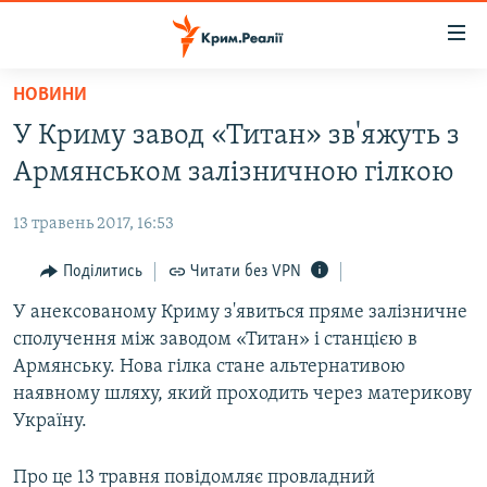
Доступність
посилання
Перейти
НОВИНИ
до
НОВИНИ
У Криму завод «Титан» зв'яжуть з
основного
ВОДА.КРИМ
матеріалу
Армянськом залізничною гілкою
ВІДЕО ТА ФОТО
Перейти
до
13 травень 2017, 16:53
ПОЛІТИКА
основної
БЛОГИ
Поділитись
Читати без VPN
навігації
Перейти
ПОГЛЯД
У анексованому Криму з'явиться пряме залізничне
до
сполучення між заводом «Титан» і станцією в
ІНТЕРВ'Ю
пошуку
Армянську. Нова гілка стане альтернативою
ВСЕ ЗА ДЕНЬ
наявному шляху, який проходить через материкову
Україну.
СПЕЦПРОЕКТИ
ЯК ОБІЙТИ БЛОКУВАННЯ
ДЕПОРТАЦІЯ
Про це 13 травня повідомляє провладний