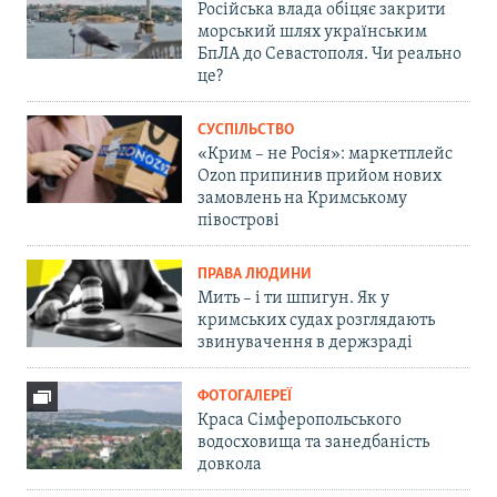
Російська влада обіцяє закрити
морський шлях українським
БпЛА до Севастополя. Чи реально
це?
СУСПІЛЬСТВО
«Крим – не Росія»: маркетплейс
Ozon припинив прийом нових
замовлень на Кримському
півострові
ПРАВА ЛЮДИНИ
Мить – і ти шпигун. Як у
кримських судах розглядають
звинувачення в держзраді
ФОТОГАЛЕРЕЇ
Краса Сімферопольського
водосховища та занедбаність
довкола