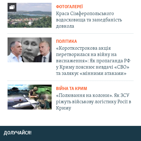
ФОТОГАЛЕРЕЇ
Краса Сімферопольського
водосховища та занедбаність
довкола
ПОЛІТИКА
«Короткострокова акція
перетворилася на війну на
виснаження»: Як пропаганда РФ
у Криму пояснює невдачі «СВО»
та залякує «мінними атаками»
ВІЙНА ТА КРИМ
«Полювання на колони». Як ЗСУ
ріжуть військову логістику Росії в
Криму
ДОЛУЧАЙСЯ!