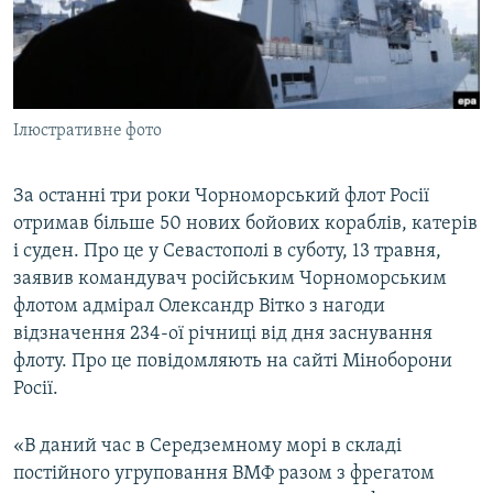
ВІДЕОУРОКИ «ELIFBE»
Русский
СВІДЧЕННЯ ОКУПАЦІЇ
Qırımtatar
УКРАЇНСЬКА ПРОБЛЕМА КРИМУ
Ілюстративне фото
ДОЛУЧАЙСЯ!
ІНФОГРАФІКА
За останні три роки Чорноморський флот Росії
отримав більше 50 нових бойових кораблів, катерів
Усі сайти RFE/RL
і суден. Про це у Севастополі в суботу, 13 травня,
заявив командувач російським Чорноморським
флотом адмірал Олександр Вітко з нагоди
відзначення 234-ої річниці від дня заснування
флоту. Про це повідомляють на сайті Міноборони
Росії.
«В даний час в Середземному морі в складі
постійного угруповання ВМФ разом з фрегатом