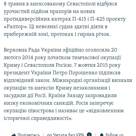
8 травня в анексованому Севастополі відбувся
урочистий підйом прапорів на нових
протидиверсійних катерах П-415 і П-425 проекту
«Раптор». Ці невеликі судна здатні діяти в
прибережній зоні, протоках і гирлах річок.
Верховна Рада України офіційно оголосила 20
лютого 2014 року початком тимчасової окупації
Криму і Севастополя Росією. 7 жовтня 2015 року
президент України Петро Порошенко підписав
відповідний закон. Міжнародні організації визнали
окупацію та анексію Криму незаконними і
засудили дії Росії. Країни Заходу запровадили
низку економічних санкцій. Росія заперечує
окупацію півострова і називає це «відновленням
історичної справедливості».
Поділитись
Читати без VPN
Follow us