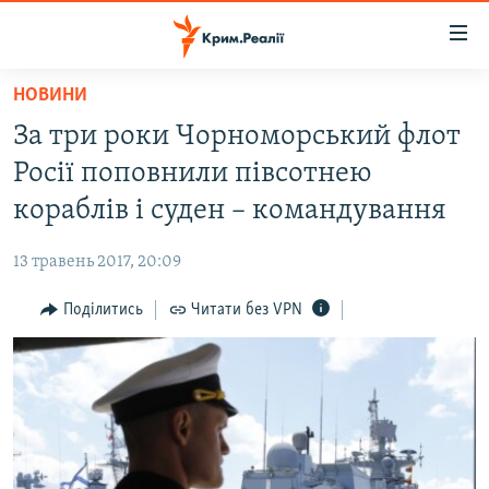
Доступність
посилання
Перейти
НОВИНИ
до
НОВИНИ
За три роки Чорноморський флот
основного
ВОДА.КРИМ
матеріалу
Росії поповнили півсотнею
ВІДЕО ТА ФОТО
Перейти
кораблів і суден – командування
до
ПОЛІТИКА
основної
13 травень 2017, 20:09
БЛОГИ
навігації
Перейти
Поділитись
Читати без VPN
ПОГЛЯД
до
ІНТЕРВ'Ю
пошуку
ВСЕ ЗА ДЕНЬ
СПЕЦПРОЕКТИ
ЯК ОБІЙТИ БЛОКУВАННЯ
ДЕПОРТАЦІЯ