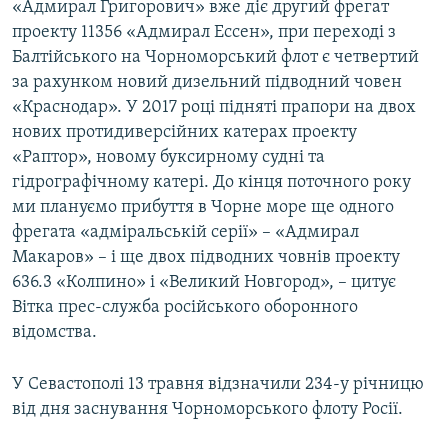
«Адмирал Григорович» вже діє другий фрегат
проекту 11356 «Адмирал Ессен», при переході з
Балтійського на Чорноморський флот є четвертий
за рахунком новий дизельний підводний човен
«Краснодар». У 2017 році підняті прапори на двох
нових протидиверсійних катерах проекту
«Раптор», новому буксирному судні та
гідрографічному катері. До кінця поточного року
ми плануємо прибуття в Чорне море ще одного
фрегата «адміральській серії» – «Адмирал
Макаров» – і ще двох підводних човнів проекту
636.3 «Колпино» і «Великий Новгород», – цитує
Вітка прес-служба російського оборонного
відомства.
У Севастополі 13 травня відзначили 234-у річницю
від дня заснування Чорноморського флоту Росії.