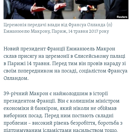
ВІДЕОУРОКИ «ELIFBE»
Русский
СВІДЧЕННЯ ОКУПАЦІЇ
Qırımtatar
Церемонія передачі влади від Франсуа Олланда (п)
УКРАЇНСЬКА ПРОБЛЕМА КРИМУ
Емманюелю Макрону, Париж, 14 травня 2017 року
ДОЛУЧАЙСЯ!
ІНФОГРАФІКА
Новий президент Франції Емманюель Макрон
склав присягу на церемонії в Єлисейському палаці
в Парижі 14 травня. Перед тим він провів нараду зі
Усі сайти RFE/RL
своїм попередником на посаді, соціалістом Франсуа
Олландом.
39-річний Макрон є наймолодшим в історії
президентом Франції. Він є колишнім міністром
економіки й банкіром, який ніколи не обіймав
виборних посад. Перед ним постають складні
проблеми – високий рівень безробіття, боротьба з
підтримуваним ісламістами насильством тощо.