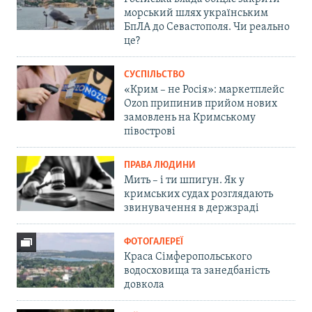
морський шлях українським
БпЛА до Севастополя. Чи реально
це?
СУСПІЛЬСТВО
«Крим – не Росія»: маркетплейс
Ozon припинив прийом нових
замовлень на Кримському
півострові
ПРАВА ЛЮДИНИ
Мить – і ти шпигун. Як у
кримських судах розглядають
звинувачення в держзраді
ФОТОГАЛЕРЕЇ
Краса Сімферопольського
водосховища та занедбаність
довкола