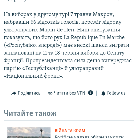
На виборах у другому турі 7 травня Макрон,
набравши 66 відсотків голосів, переміг лідерку
ультраправих Марін Ле Пен. Нині опитування
показують, що його рух La Republique En Marche
(«Республіко, вперед!») має високі шанси виграти
заплановані на 11 та 18 червня вибори до Сенату
Франції. Пропрезидентська сила дещо випереджає
партію «Республіканці» й ультраправий
«Національний фронт».
Поділитись
Читати без VPN
Follow us
Читайте також
ВІЙНА ТА КРИМ
Російська влада обіцяє закрити