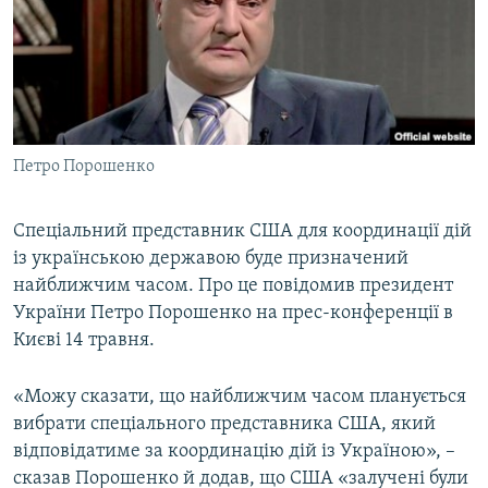
ВІДЕОУРОКИ «ELIFBE»
Русский
СВІДЧЕННЯ ОКУПАЦІЇ
Qırımtatar
УКРАЇНСЬКА ПРОБЛЕМА КРИМУ
ДОЛУЧАЙСЯ!
ІНФОГРАФІКА
Петро Порошенко
Спеціальний представник США для координації дій
Усі сайти RFE/RL
із українською державою буде призначений
найближчим часом. Про це повідомив президент
України Петро Порошенко на прес-конференції в
Києві 14 травня.
«Можу сказати, що найближчим часом планується
вибрати спеціального представника США, який
відповідатиме за координацію дій із Україною», –
сказав Порошенко й додав, що США «залучені були