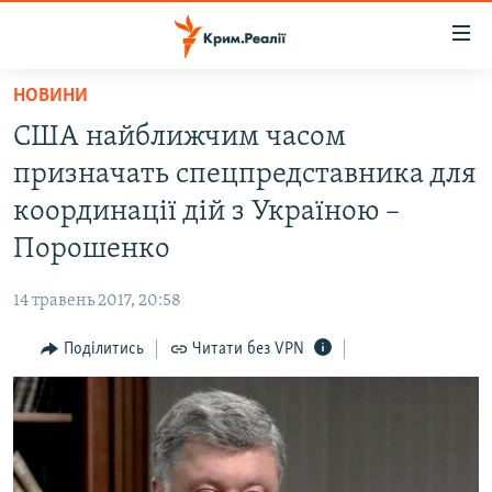
Доступність
посилання
Перейти
НОВИНИ
до
НОВИНИ
США найближчим часом
основного
ВОДА.КРИМ
матеріалу
призначать спецпредставника для
ВІДЕО ТА ФОТО
Перейти
координації дій з Україною –
до
ПОЛІТИКА
Порошенко
основної
БЛОГИ
навігації
14 травень 2017, 20:58
Перейти
ПОГЛЯД
до
Поділитись
Читати без VPN
ІНТЕРВ'Ю
пошуку
ВСЕ ЗА ДЕНЬ
СПЕЦПРОЕКТИ
ЯК ОБІЙТИ БЛОКУВАННЯ
ДЕПОРТАЦІЯ