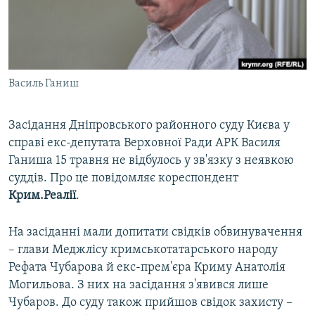
ВІДЕОУРОКИ «ELIFBE»
Русский
СВІДЧЕННЯ ОКУПАЦІЇ
Qırımtatar
УКРАЇНСЬКА ПРОБЛЕМА КРИМУ
Василь Ганиш
ДОЛУЧАЙСЯ!
ІНФОГРАФІКА
Засідання Дніпровського районного суду Києва у
справі екс-депутата Верховної Ради АРК Василя
Усі сайти RFE/RL
Ганиша 15 травня не відбулось у зв'язку з неявкою
суддів. Про це повідомляє кореспондент
Крим.Реалії
.
На засіданні мали допитати свідків обвинувачення
– глави Меджлісу кримськотатарського народу
Рефата Чубарова й екс-прем'єра Криму Анатолія
Могильова. З них на засідання з'явився лише
Чубаров. До суду також прийшов свідок захисту –