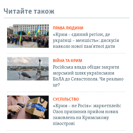
Читайте також
ПРАВА ЛЮДИНИ
«Крим – єдиний регіон, де
українці – меншість»: дискусія
навколо нової пам'ятної дати
ВІЙНА ТА КРИМ
Російська влада обіцяє закрити
морський шлях українським
БпЛА до Севастополя. Чи реально
це?
СУСПІЛЬСТВО
«Крим – не Росія»: маркетплейс
Ozon припинив прийом нових
замовлень на Кримському
півострові