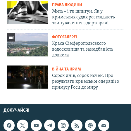
ПРАВА ЛЮДИНИ
Мить – і ти шпигун. Як у
кримських судах розглядають
звинувачення в держзраді
ФОТОГАЛЕРЕЇ
Краса Сімферопольського
водосховища та занедбаність
довкола
ВІЙНА ТА КРИМ
Сорок днів, сорок ночей. Про
результати кримської операції з
примусу Росії до миру
ДОЛУЧАЙСЯ!