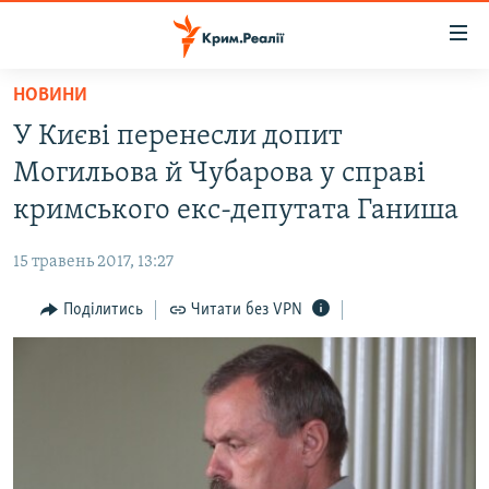
Доступність
посилання
Перейти
НОВИНИ
до
НОВИНИ
У Києві перенесли допит
основного
ВОДА.КРИМ
матеріалу
Могильова й Чубарова у справі
ВІДЕО ТА ФОТО
Перейти
кримського екс-депутата Ганиша
до
ПОЛІТИКА
основної
15 травень 2017, 13:27
БЛОГИ
навігації
Перейти
Поділитись
Читати без VPN
ПОГЛЯД
до
ІНТЕРВ'Ю
пошуку
ВСЕ ЗА ДЕНЬ
СПЕЦПРОЕКТИ
ЯК ОБІЙТИ БЛОКУВАННЯ
ДЕПОРТАЦІЯ