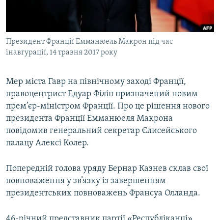
ВІДЕОУРОКИ «ELIFBE»
Русский
СВІДЧЕННЯ ОКУПАЦІЇ
Qırımtatar
Президент Франції Емманюель Макрон під час
УКРАЇНСЬКА ПРОБЛЕМА КРИМУ
інавгурації, 14 травня 2017 року
ДОЛУЧАЙСЯ!
ІНФОГРАФІКА
Мер міста Гавр на північному заході Франції,
правоцентрист Едуар Філіп призначений новим
прем’єр-міністром Франції. Про це рішення нового
Усі сайти RFE/RL
президента Франції Емманюеля Макрона
повідомив генеральний секретар Єлисейського
палацу Алексі Колер.
Попередній голова уряду Бернар Казнев склав свої
повноваження у зв’язку із завершенням
президентських повноважень Франсуа Олланда.
46-річний представник партії «Республіканці»