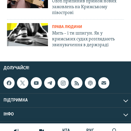
Ozon припинив прийом нових
замовлень на Кримському
півострові
ПРАВА ЛЮДИНИ
Мить – і ти шпигун. Як у
кримських судах розглядають
звинувачення в держзраді
ДОЛУЧАЙСЯ!
ПІДТРИМКА
ІНФО
© Крим.Реалії, 2026 | Усі права застережено.
КТА
РУС