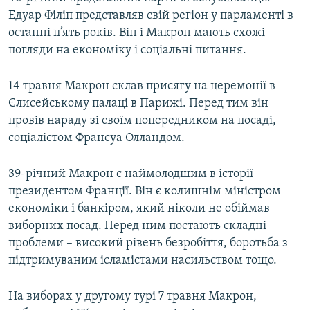
Едуар Філіп представляв свій регіон у парламенті в
останні п’ять років. Він і Макрон мають схожі
погляди на економіку і соціальні питання.
14 травня Макрон склав присягу на церемонії в
Єлисейському палаці в Парижі. Перед тим він
провів нараду зі своїм попередником на посаді,
соціалістом Франсуа Олландом.
39-річний Макрон є наймолодшим в історії
президентом Франції. Він є колишнім міністром
економіки і банкіром, який ніколи не обіймав
виборних посад. Перед ним постають складні
проблеми – високий рівень безробіття, боротьба з
підтримуваним ісламістами насильством тощо.
На виборах у другому турі 7 травня Макрон,