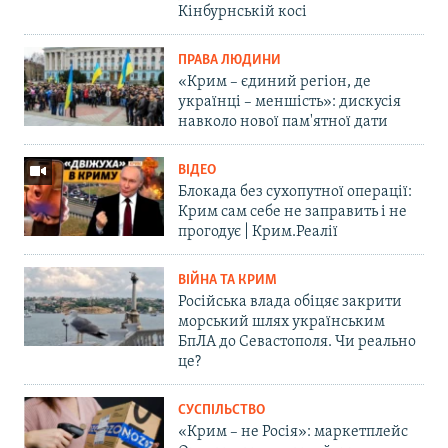
Кінбурнській косі
ПРАВА ЛЮДИНИ
«Крим – єдиний регіон, де
українці – меншість»: дискусія
навколо нової пам'ятної дати
ВІДЕО
Блокада без сухопутної операції:
Крим сам себе не заправить і не
прогодує | Крим.Реалії
ВІЙНА ТА КРИМ
Російська влада обіцяє закрити
морський шлях українським
БпЛА до Севастополя. Чи реально
це?
СУСПІЛЬСТВО
«Крим – не Росія»: маркетплейс