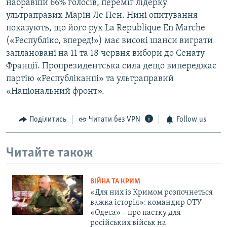
набравши 66% голосів, переміг лідерку
ультраправих Марін Ле Пен. Нині опитування
показують, що його рух La Republique En Marche
(«Республіко, вперед!») має високі шанси виграти
заплановані на 11 та 18 червня вибори до Сенату
Франції. Пропрезидентська сила дещо випереджає
партію «Республіканці» та ультраправий
«Національний фронт».
Поділитись
Читати без VPN
Follow us
Читайте також
ВІЙНА ТА КРИМ
«Для них із Кримом розпочнеться
важка історія»: командир ОТУ
«Одеса» – про пастку для
російських військ на