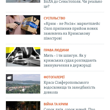
БпЛА до Севастополя. Чи реально
це?
СУСПІЛЬСТВО
«Крим – не Росія»: маркетплейс
Ozon припинив прийом нових
замовлень на Кримському
півострові
ПРАВА ЛЮДИНИ
Мить – і ти шпигун. Як у
кримських судах розглядають
звинувачення в держзраді
ФОТОГАЛЕРЕЇ
Краса Сімферопольського
водосховища та занедбаність
довкола
ВІЙНА ТА КРИМ
Сорок днів, сорок ночей. Про