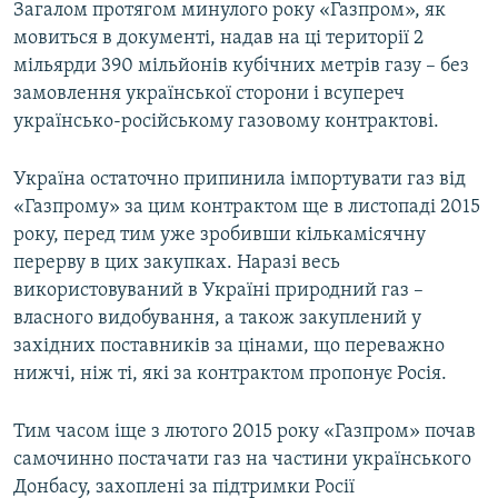
Загалом протягом минулого року «Газпром», як
мовиться в документі, надав на ці території 2
мільярди 390 мільйонів кубічних метрів газу – без
замовлення української сторони і всупереч
українсько-російському газовому контрактові.
Україна остаточно припинила імпортувати газ від
«Газпрому» за цим контрактом ще в листопаді 2015
року, перед тим уже зробивши кількамісячну
перерву в цих закупках. Наразі весь
використовуваний в Україні природний газ –
власного видобування, а також закуплений у
західних поставників за цінами, що переважно
нижчі, ніж ті, які за контрактом пропонує Росія.
Тим часом іще з лютого 2015 року «Газпром» почав
самочинно постачати газ на частини українського
Донбасу, захоплені за підтримки Росії