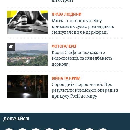
півострові
ПРАВА ЛЮДИНИ
Мить – і ти шпигун. Як у
кримських судах розглядають
звинувачення в держзраді
ФОТОГАЛЕРЕЇ
Краса Сімферопольського
водосховища та занедбаність
довкола
ВІЙНА ТА КРИМ
Сорок днів, сорок ночей. Про
результати кримської операції з
примусу Росії до миру
ДОЛУЧАЙСЯ!