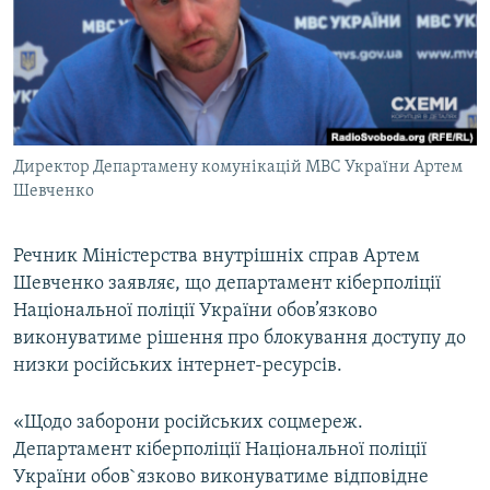
ВІДЕОУРОКИ «ELIFBE»
Русский
СВІДЧЕННЯ ОКУПАЦІЇ
Qırımtatar
УКРАЇНСЬКА ПРОБЛЕМА КРИМУ
ДОЛУЧАЙСЯ!
ІНФОГРАФІКА
Директор Департамену комунікацій МВС України Артем
Шевченко
Усі сайти RFE/RL
Речник Міністерства внутрішніх справ Артем
Шевченко заявляє, що департамент кіберполіції
Національної поліції України обов’язково
виконуватиме рішення про блокування доступу до
низки російських інтернет-ресурсів.
«Щодо заборони російських соцмереж.
Департамент кіберполіції Національної поліції
України обов`язково виконуватиме відповідне