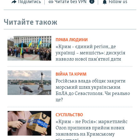
Поділитись
Читати без VPN
Follow us
Читайте також
ПРАВА ЛЮДИНИ
«Крим – єдиний регіон, де
українці – меншість»: дискусія
навколо нової пам'ятної дати
ВІЙНА ТА КРИМ
Російська влада обіцяє закрити
морський шлях українським
БпЛА до Севастополя. Чи реально
це?
СУСПІЛЬСТВО
«Крим – не Росія»: маркетплейс
Ozon припинив прийом нових
замовлень на Кримському