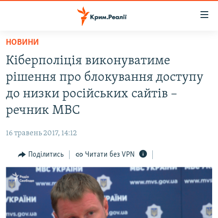
Доступність
посилання
Перейти
НОВИНИ
до
НОВИНИ
Кіберполіція виконуватиме
основного
ВОДА.КРИМ
матеріалу
рішення про блокування доступу
ВІДЕО ТА ФОТО
Перейти
до низки російських сайтів –
до
ПОЛІТИКА
речник МВС
основної
БЛОГИ
навігації
16 травень 2017, 14:12
Перейти
ПОГЛЯД
до
Поділитись
Читати без VPN
ІНТЕРВ'Ю
пошуку
ВСЕ ЗА ДЕНЬ
СПЕЦПРОЕКТИ
ЯК ОБІЙТИ БЛОКУВАННЯ
ДЕПОРТАЦІЯ