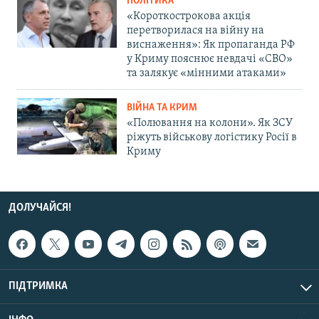
ПОЛІТИКА
«Короткострокова акція
перетворилася на війну на
виснаження»: Як пропаганда РФ
у Криму пояснює невдачі «СВО»
та залякує «мінними атаками»
ВІЙНА ТА КРИМ
«Полювання на колони». Як ЗСУ
ріжуть військову логістику Росії в
Криму
ДОЛУЧАЙСЯ!
ПІДТРИМКА