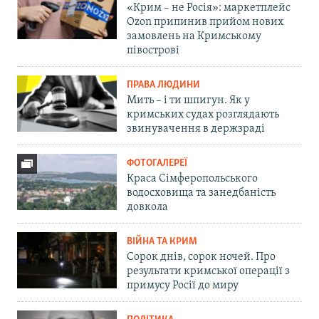
«Крим – не Росія»: маркетплейс
Ozon припинив прийом нових
замовлень на Кримському
півострові
ПРАВА ЛЮДИНИ
Мить – і ти шпигун. Як у
кримських судах розглядають
звинувачення в держзраді
ФОТОГАЛЕРЕЇ
Краса Сімферопольського
водосховища та занедбаність
довкола
ВІЙНА ТА КРИМ
Сорок днів, сорок ночей. Про
результати кримської операції з
примусу Росії до миру