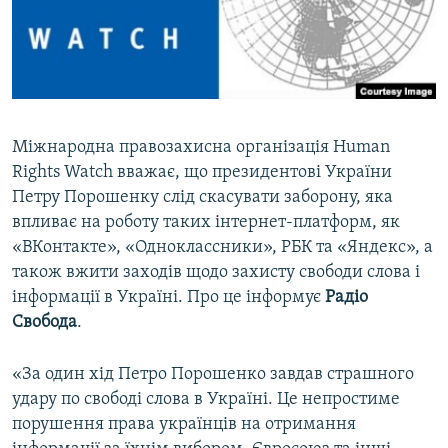
ВІДЕОУРОКИ «ELIFBE»
Русский
СВІДЧЕННЯ ОКУПАЦІЇ
Qırımtatar
УКРАЇНСЬКА ПРОБЛЕМА КРИМУ
ДОЛУЧАЙСЯ!
ІНФОГРАФІКА
Міжнародна правозахисна організація Human
Rights Watch вважає, що президентові України
Петру Порошенку слід скасувати заборону, яка
Усі сайти RFE/RL
впливає на роботу таких інтернет-платформ, як
«ВКонтакте», «Одноклассники», РБК та «Яндекс», а
також вжити заходів щодо захисту свободи слова і
інформації в Україні. Про це інформує
Радіо
Свобода
.
«За один хід Петро Порошенко завдав страшного
удару по свободі слова в Україні. Це непростиме
порушення права українців на отримання