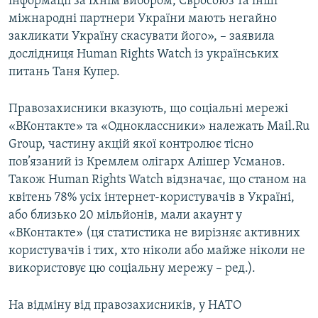
інформації за їхнім вибором, Євросоюз та інші
міжнародні партнери України мають негайно
закликати Україну скасувати його», – заявила
дослідниця Human Rights Watch із українських
питань Таня Купер.
Правозахисники вказують, що соціальні мережі
«ВКонтакте» та «Одноклассники» належать Mail.Ru
Group, частину акцій якої контролює тісно
пов’язаний із Кремлем олігарх Алішер Усманов.
Також Human Rights Watch відзначає, що станом на
квітень 78% усіх інтернет-користувачів в Україні,
або близько 20 мільйонів, мали акаунт у
«ВКонтакте» (ця статистика не вирізняє активних
користувачів і тих, хто ніколи або майже ніколи не
використовує цю соціальну мережу – ред.).
На відміну від правозахисників, у НАТО