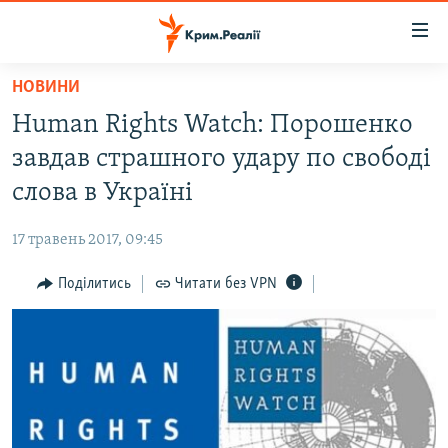
Доступність
посилання
Перейти
НОВИНИ
до
НОВИНИ
Human Rights Watch: Порошенко
основного
ВОДА.КРИМ
матеріалу
завдав страшного удару по свободі
ВІДЕО ТА ФОТО
Перейти
слова в Україні
до
ПОЛІТИКА
основної
17 травень 2017, 09:45
БЛОГИ
навігації
Перейти
Поділитись
Читати без VPN
ПОГЛЯД
до
ІНТЕРВ'Ю
пошуку
ВСЕ ЗА ДЕНЬ
СПЕЦПРОЕКТИ
ЯК ОБІЙТИ БЛОКУВАННЯ
ДЕПОРТАЦІЯ