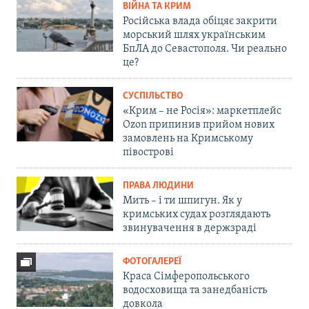
ВІЙНА ТА КРИМ
Російська влада обіцяє закрити
морський шлях українським
БпЛА до Севастополя. Чи реально
це?
СУСПІЛЬСТВО
«Крим – не Росія»: маркетплейс
Ozon припинив прийом нових
замовлень на Кримському
півострові
ПРАВА ЛЮДИНИ
Мить – і ти шпигун. Як у
кримських судах розглядають
звинувачення в держзраді
ФОТОГАЛЕРЕЇ
Краса Сімферопольського
водосховища та занедбаність
довкола