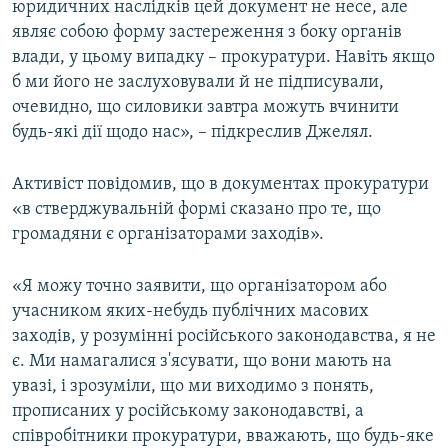
юридичних наслідків цей документ не несе, але
являє собою форму застереження з боку органів
влади, у цьому випадку – прокуратури. Навіть якщо
б ми його не заслуховували й не підписували,
очевидно, що силовики завтра можуть вчинити
будь-які дії щодо нас», – підкреслив Джелял.
Активіст повідомив, що в документах прокуратури
«в стверджувальній формі сказано про те, що
громадяни є організаторами заходів».
«Я можу точно заявити, що організатором або
учасником яких-небудь публічних масових
заходів, у розумінні російського законодавства, я не
є. Ми намагалися з'ясувати, що вони мають на
увазі, і зрозуміли, що ми виходимо з понять,
прописаних у російському законодавстві, а
співробітники прокуратури, вважають, що будь-яке