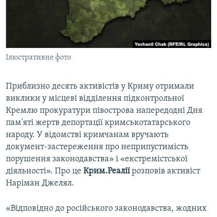
ВІДЕОУРОКИ «ELIFBE»
Русский
СВІДЧЕННЯ ОКУПАЦІЇ
Qırımtatar
УКРАЇНСЬКА ПРОБЛЕМА КРИМУ
Ілюстративне фото
ДОЛУЧАЙСЯ!
ІНФОГРАФІКА
Приблизно десять активістів у Криму отримали
виклики у місцеві відділення підконтрольної
Усі сайти RFE/RL
Кремлю прокуратури півострова напередодні Дня
пам'яті жертв депортації кримськотатарського
народу. У відомстві кримчанам вручають
документ-застереження про неприпустимість
порушення законодавства» і «екстремістської
діяльності». Про це
Крим.Реалії
розповів активіст
Наріман Джелял.
«Відповідно до російського законодавства, жодних