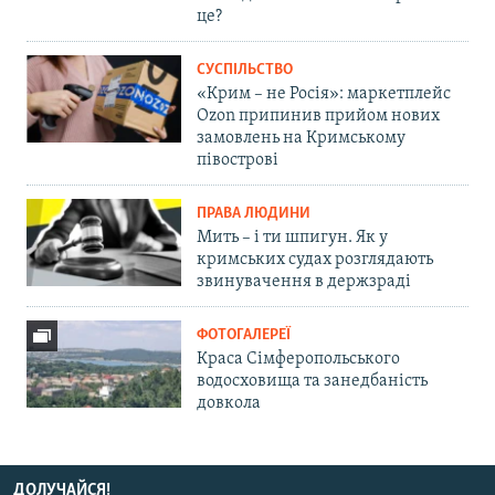
це?
СУСПІЛЬСТВО
«Крим – не Росія»: маркетплейс
Ozon припинив прийом нових
замовлень на Кримському
півострові
ПРАВА ЛЮДИНИ
Мить – і ти шпигун. Як у
кримських судах розглядають
звинувачення в держзраді
ФОТОГАЛЕРЕЇ
Краса Сімферопольського
водосховища та занедбаність
довкола
ДОЛУЧАЙСЯ!