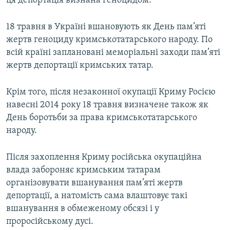
ця депортація визнана геноцидом.
18 травня в Україні вшановують як День пам’яті
жертв геноциду кримськотатарського народу. По
всій країні заплановані меморіальні заходи пам’яті
жертв депортації кримських татар.
Крім того, після незаконної окупації Криму Росією
навесні 2014 року 18 травня визначене також як
День боротьби за права кримськотатарського
народу.
Після захоплення Криму російська окупаційна
влада забороняє кримським татарам
організовувати вшанування пам’яті жертв
депортації, а натомість сама влаштовує такі
вшанування в обмеженому обсязі і у
проросійському дусі.