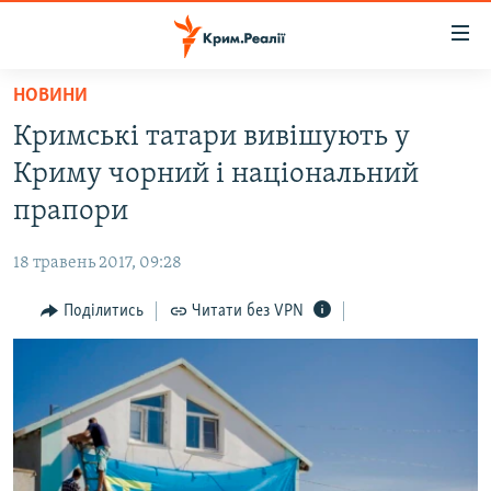
Доступність
посилання
Перейти
НОВИНИ
до
НОВИНИ
Кримські татари вивішують у
основного
ВОДА.КРИМ
матеріалу
Криму чорний і національний
ВІДЕО ТА ФОТО
Перейти
прапори
до
ПОЛІТИКА
основної
18 травень 2017, 09:28
БЛОГИ
навігації
Перейти
Поділитись
Читати без VPN
ПОГЛЯД
до
ІНТЕРВ'Ю
пошуку
ВСЕ ЗА ДЕНЬ
СПЕЦПРОЕКТИ
ЯК ОБІЙТИ БЛОКУВАННЯ
ДЕПОРТАЦІЯ