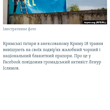
ВІДЕОУРОКИ «ELIFBE»
Русский
СВІДЧЕННЯ ОКУПАЦІЇ
Qırımtatar
УКРАЇНСЬКА ПРОБЛЕМА КРИМУ
Ілюстративне фото
ДОЛУЧАЙСЯ!
ІНФОГРАФІКА
Кримські татари в анексованому Криму 18 травня
вивішують на своїх подвір’ях жалобний чорний і
Усі сайти RFE/RL
національний блакитний прапори. Про це у
Facebook повідомив громадський активіст Ленур
Іслямов.