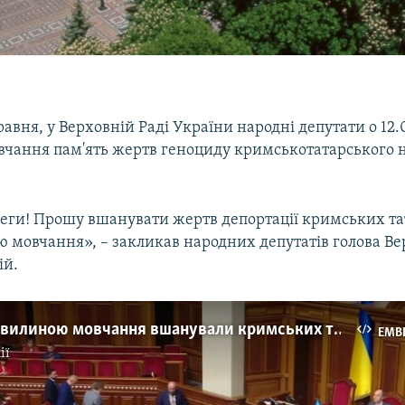
травня, у Верховній Раді України народні депутати о 1
чання пам'ять жертв геноциду кримськотатарського н
еги! Прошу вшанувати жертв депортації кримських тат
ю мовчання», – закликав народних депутатів голова Ве
ій.
Депутати хвилиною мовчання вшанували кримських татар, які загинули під час депортації
EMB
ії