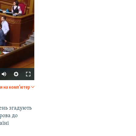
и на комп'ютер
SHARE
день згадують
трова до
аїні