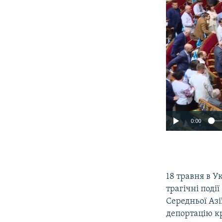
0:00
18 травня в У
трагічні поді
Середньої Азі
депортацію к