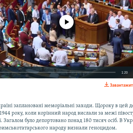
No media source currently available
1:20
Завантажит
EMBED
країні заплановані меморіальні заходи. Щороку в цей 
ї 1944 року, коли корінний народ вислали за межі півос
ї. Загалом було депортовано понад 180 тисяч осіб. В Укр
римськотатарського народу визнали геноцидом.