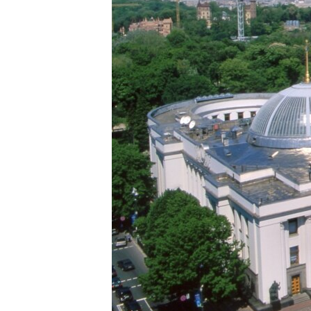
ВІДЕОУРОКИ «ELIFBE»
СВІДЧЕННЯ ОКУПАЦІЇ
УКРАЇНСЬКА ПРОБЛЕМА КРИМУ
ІНФОГРАФІКА