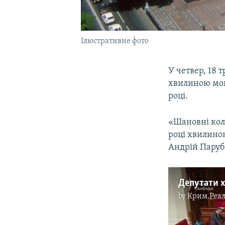
Ілюстративне фото
У четвер, 18 
хвилиною мов
році.
«Шановні кол
році хвилино
Андрій Паруб
by
Крим.Реал