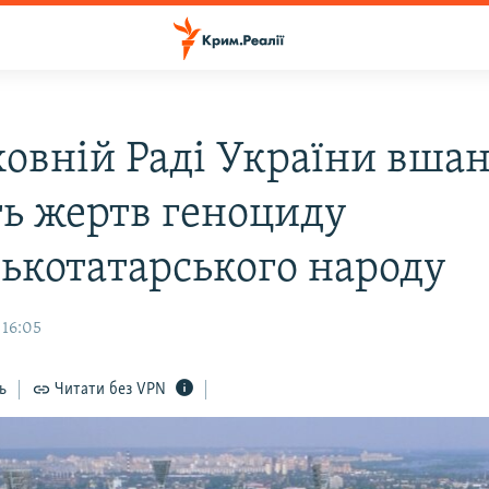
ховній Раді України вша
ть жертв геноциду
ькотатарського народу
 16:05
ь
Читати без VPN