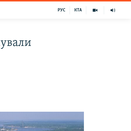
РУС
КТА
нували