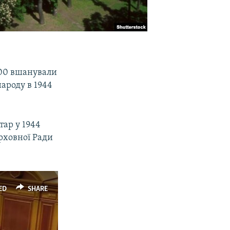
2.00 вшанували
ароду в 1944
ар у 1944
рховної Ради
ED
SHARE