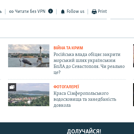
ь
Читати без VPN
Follow us
Print
ВІЙНА ТА КРИМ
Російська влада обіцяє закрити
морський шлях українським
БпЛА до Севастополя. Чи реально
це?
ФОТОГАЛЕРЕЇ
Краса Сімферопольського
водосховища та занедбаність
довкола
ДОЛУЧАЙСЯ!