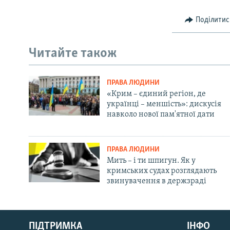
Поділитис
Читайте також
ПРАВА ЛЮДИНИ
«Крим – єдиний регіон, де
українці – меншість»: дискусія
навколо нової пам'ятної дати
ПРАВА ЛЮДИНИ
Мить – і ти шпигун. Як у
кримських судах розглядають
звинувачення в держзраді
Русский
ПІДТРИМКА
ІНФО
Qırımtatar