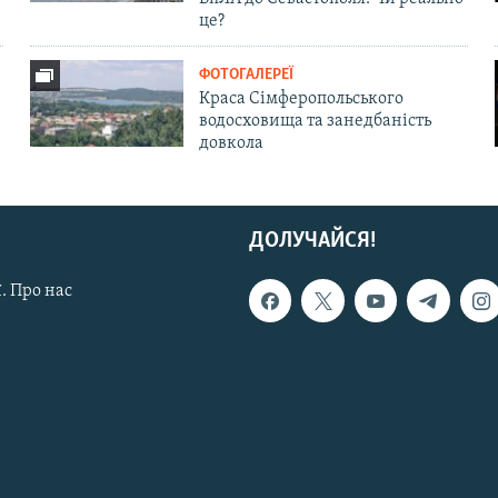
це?
ФОТОГАЛЕРЕЇ
Краса Сімферопольського
водосховища та занедбаність
довкола
ДОЛУЧАЙСЯ!
. Про нас