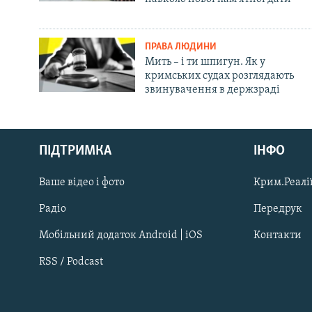
ПРАВА ЛЮДИНИ
Мить – і ти шпигун. Як у
кримських судах розглядають
звинувачення в держзраді
Русский
Qırımtatar
ПІДТРИМКА
ІНФО
Ваше відео і фото
Крим.Реалії
ДОЛУЧАЙСЯ!
Радіо
Передрук
Мобільний додаток Android | iOS
Контакти
RSS / Podcast
Усі сайти RFE/RL