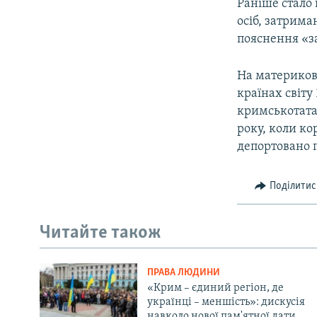
Раніше стало 
осіб, затрима
пояснення «з
На материкові
країнах світу
кримськотатар
року, коли ко
депортовано п
Поділитис
Читайте також
ПРАВА ЛЮДИНИ
«Крим – єдиний регіон, де
українці – меншість»: дискусія
навколо нової пам'ятної дати