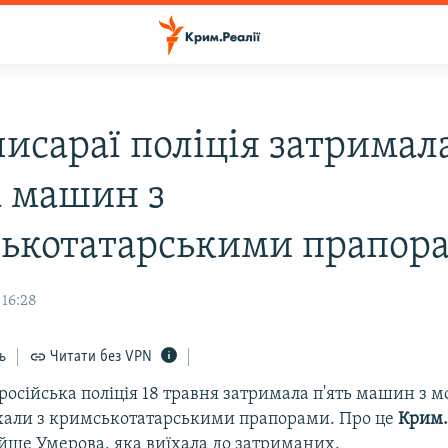
чисараї поліція затримал
а машин з
ькотатарськими прапор
 16:28
ь
Читати без VPN
російська поліція 18 травня затримала п'ять машин з 
їхали з кримськотатарськими прапорами. Про це
Крим.
йше Умерова, яка виїхала до затриманих.