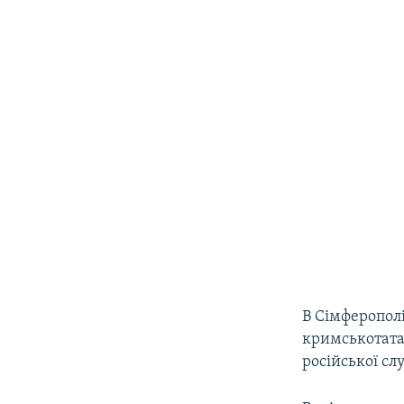
В Сімферопол
кримськотата
російської сл