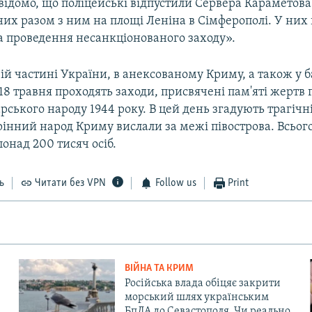
відомо, що поліцейські відпустили Сервера Караметова 
них разом з ним на площі Леніна в Сімферополі. У них
а проведення несанкціонованого заходу».
й частині України, в анексованому Криму, а також у б
 18 травня проходять заходи, присвячені пам'яті жертв
ського народу 1944 року. В цей день згадують трагічні
рінний народ Криму вислали за межі півострова. Всього
онад 200 тисяч осіб.
ь
Читати без VPN
Follow us
Print
ВІЙНА ТА КРИМ
Російська влада обіцяє закрити
морський шлях українським
БпЛА до Севастополя. Чи реально