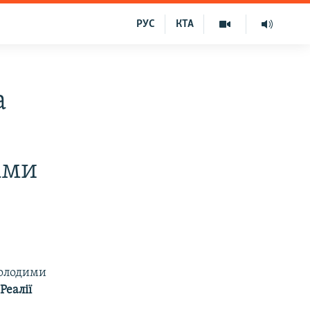
РУС
КТА
а
ами
молодими
Реалії