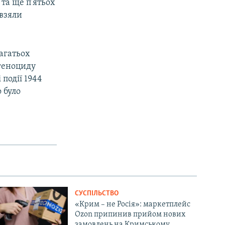
та ще п'ятьох
 взяли
агатьох
 геноциду
 події 1944
 було
СУСПІЛЬСТВО
«Крим – не Росія»: маркетплейс
Ozon припинив прийом нових
замовлень на Кримському