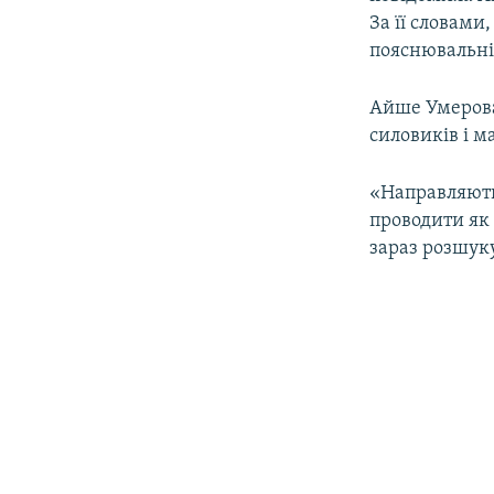
ВІДЕОУРОКИ «ELIFBE»
За її словами
СВІДЧЕННЯ ОКУПАЦІЇ
пояснювальні
УКРАЇНСЬКА ПРОБЛЕМА КРИМУ
Айше Умерова 
ІНФОГРАФІКА
силовиків і м
«Направляють 
проводити як с
зараз розшуку