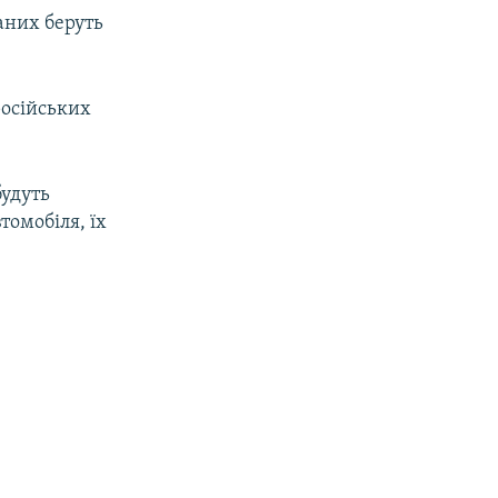
маних беруть
російських
будуть
томобіля, їх