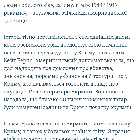
люди похилого віку, загинули між 1944 і 1947
роками», – зауважила очільниця американської
делегації.
Історія тісно переплітається з сьогоднішнім днем,
коли російський уряд продовжує свою кампанію
насильства і переслідувань у Криму, наголосила
Кейт Бернс. Американський дипломат вказала, що
досі надходять повідомлення про вбивства,
зникнення, тюремне ув'язнення й тортури тих у
Криму, хто наважується говорити правду про
окупацію Росією території України. Вона також
нагадала, що близько 20 тисяч кримських татар
були вимушені залишити Крим з початку окупації.
На материковій частині України, в анексованому
Криму, а також у багатьох країнах світу 18 травня
відбулися заходи, присвячені пам'яті жертв