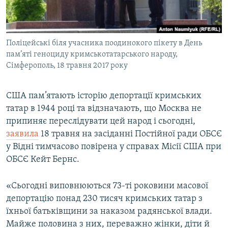
ВІДЕОУРОКИ «ELIFBE»
Русский
СВІДЧЕННЯ ОКУПАЦІЇ
Qırımtatar
Поліцейські біля учасника поодинокого пікету в День
УКРАЇНСЬКА ПРОБЛЕМА КРИМУ
пам’яті геноциду кримськотатарського народу,
ДОЛУЧАЙСЯ!
ІНФОГРАФІКА
Сімферополь, 18 травня 2017 року
США пам’ятають історію депортації кримських
татар в 1944 році та відзначають, що Москва не
Усі сайти RFE/RL
припиняє переслідувати цей народ і сьогодні,
заявила
18 травня на засіданні Постійної ради ОБСЄ
у Відні тимчасово повірена у справах Місії США при
ОБСЄ Кейт Бернс.
«Сьогодні виповнюються 73-ті роковини масової
депортацію понад 230 тисяч кримських татар з
їхньої батьківщини за наказом радянської влади.
Майже половина з них, переважно жінки, діти й