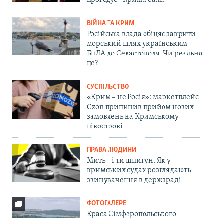
прогодує | Крим.Реалії
ВІЙНА ТА КРИМ
Російська влада обіцяє закрити
морський шлях українським
БпЛА до Севастополя. Чи реально
це?
СУСПІЛЬСТВО
«Крим – не Росія»: маркетплейс
Ozon припинив прийом нових
замовлень на Кримському
півострові
ПРАВА ЛЮДИНИ
Мить – і ти шпигун. Як у
кримських судах розглядають
звинувачення в держзраді
ФОТОГАЛЕРЕЇ
Краса Сімферопольського