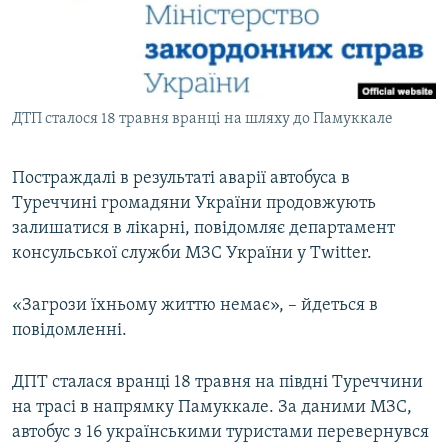
ВІДЕОУРОКИ «ELIFBE»
Русский
СВІДЧЕННЯ ОКУПАЦІЇ
Qırımtatar
УКРАЇНСЬКА ПРОБЛЕМА КРИМУ
ДТП сталося 18 травня вранці на шляху до Памуккале
ДОЛУЧАЙСЯ!
ІНФОГРАФІКА
Постраждалі в результаті аварії автобуса в
Туреччині громадяни України продовжують
Усі сайти RFE/RL
залишатися в лікарні, повідомляє департамент
консульської служби МЗС України у Twitter.
«Загрози їхньому життю немає», – йдеться в
повідомленні.
ДПТ сталася вранці 18 травня на півдні Туреччини
на трасі в напрямку Памуккале. За даними МЗС,
автобус з 16 українськими туристами перевернувся