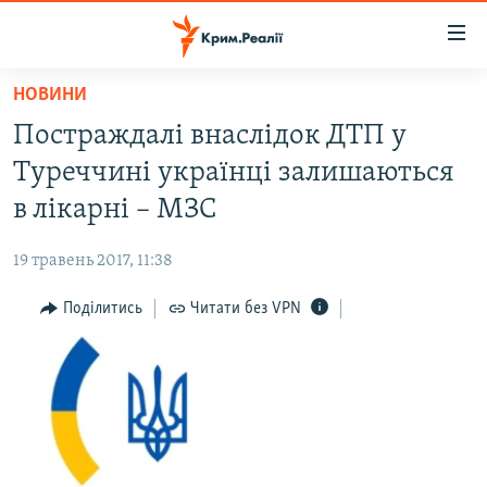
Доступність
посилання
Перейти
НОВИНИ
до
НОВИНИ
Постраждалі внаслідок ДТП у
основного
ВОДА.КРИМ
матеріалу
Туреччині українці залишаються
ВІДЕО ТА ФОТО
Перейти
в лікарні – МЗС
до
ПОЛІТИКА
основної
19 травень 2017, 11:38
БЛОГИ
навігації
Перейти
Поділитись
Читати без VPN
ПОГЛЯД
до
ІНТЕРВ'Ю
пошуку
ВСЕ ЗА ДЕНЬ
СПЕЦПРОЕКТИ
ЯК ОБІЙТИ БЛОКУВАННЯ
ДЕПОРТАЦІЯ