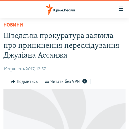
Доступність
посилання
Перейти
НОВИНИ
до
НОВИНИ
Шведська прокуратура заявила
основного
ВОДА.КРИМ
матеріалу
про припинення переслідування
ВІДЕО ТА ФОТО
Перейти
Джуліана Ассанжа
до
ПОЛІТИКА
основної
19 травень 2017, 12:57
БЛОГИ
навігації
Перейти
Поділитись
Читати без VPN
ПОГЛЯД
до
ІНТЕРВ'Ю
пошуку
ВСЕ ЗА ДЕНЬ
СПЕЦПРОЕКТИ
ЯК ОБІЙТИ БЛОКУВАННЯ
ДЕПОРТАЦІЯ