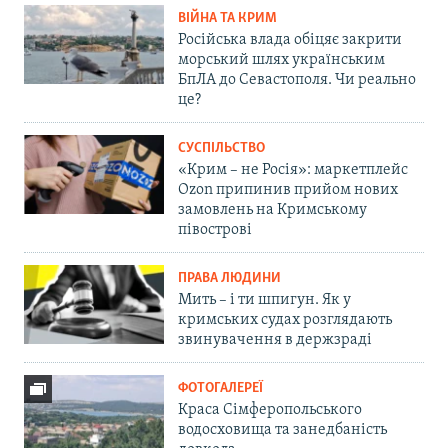
ВІЙНА ТА КРИМ
Російська влада обіцяє закрити
морський шлях українським
БпЛА до Севастополя. Чи реально
це?
СУСПІЛЬСТВО
«Крим – не Росія»: маркетплейс
Ozon припинив прийом нових
замовлень на Кримському
півострові
ПРАВА ЛЮДИНИ
Мить – і ти шпигун. Як у
кримських судах розглядають
звинувачення в держзраді
ФОТОГАЛЕРЕЇ
Краса Сімферопольського
водосховища та занедбаність