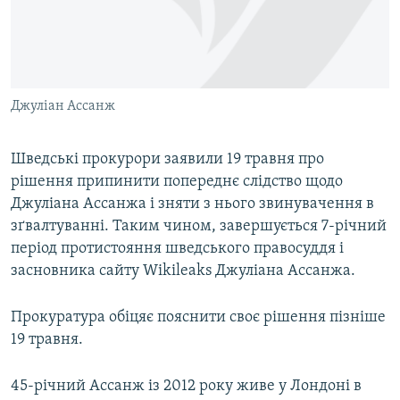
ВІДЕОУРОКИ «ELIFBE»
Русский
СВІДЧЕННЯ ОКУПАЦІЇ
Qırımtatar
УКРАЇНСЬКА ПРОБЛЕМА КРИМУ
Джуліан Ассанж
ДОЛУЧАЙСЯ!
ІНФОГРАФІКА
Шведські прокурори заявили 19 травня про
рішення припинити попереднє слідство щодо
Усі сайти RFE/RL
Джуліана Ассанжа і зняти з нього звинувачення в
зґвалтуванні. Таким чином, завершується 7-річний
період протистояння шведського правосуддя і
засновника сайту Wikileaks Джуліана Ассанжа.
Прокуратура обіцяє пояснити своє рішення пізніше
19 травня.
45-річний Ассанж із 2012 року живе у Лондоні в