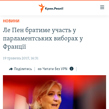
Доступність
посилання
Перейти
НОВИНИ
до
НОВИНИ
Ле Пен братиме участь у
основного
ВОДА.КРИМ
матеріалу
парламентських виборах у
ВІДЕО ТА ФОТО
Перейти
Франції
до
ПОЛІТИКА
основної
19 травень 2017, 16:31
БЛОГИ
навігації
Перейти
Поділитись
Читати без VPN
ПОГЛЯД
до
ІНТЕРВ'Ю
пошуку
ВСЕ ЗА ДЕНЬ
СПЕЦПРОЕКТИ
ЯК ОБІЙТИ БЛОКУВАННЯ
ДЕПОРТАЦІЯ