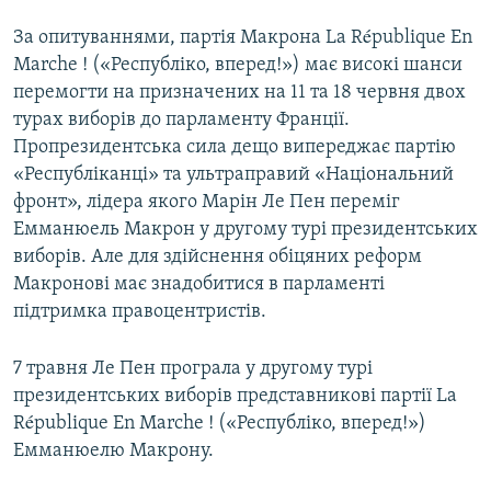
За опитуваннями, партія Макрона La République En
Marche ! («Республіко, вперед!») має високі шанси
перемогти на призначених на 11 та 18 червня двох
турах виборів до парламенту Франції.
Пропрезидентська сила дещо випереджає партію
«Республіканці» та ультраправий «Національний
фронт», лідера якого Марін Ле Пен переміг
Емманюель Макрон у другому турі президентських
виборів. Але для здійснення обіцяних реформ
Макронові має знадобитися в парламенті
підтримка правоцентристів.
7 травня Ле Пен програла у другому турі
президентських виборів представникові партії La
République En Marche ! («Республіко, вперед!»)
Емманюелю Макрону.