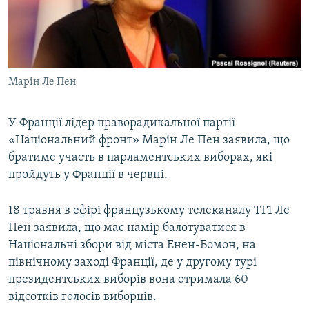
ВІДЕОУРОКИ «ELIFBE»
Русский
СВІДЧЕННЯ ОКУПАЦІЇ
Qırımtatar
УКРАЇНСЬКА ПРОБЛЕМА КРИМУ
Марін Ле Пен
ДОЛУЧАЙСЯ!
ІНФОГРАФІКА
У Франції лідер праворадикальної партії
«Національний фронт» Марін Ле Пен заявила, що
Усі сайти RFE/RL
братиме участь в парламентських виборах, які
пройдуть у Франції в червні.
18 травня в ефірі французькому телеканалу TF1 Ле
Пен заявила, що має намір балотуватися в
Національні збори від міста Енен-Бомон, на
північному заході Франції, де у другому турі
президентських виборів вона отримала 60
відсотків голосів виборців.