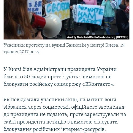
ВІДЕОУРОКИ «ELIFBE»
Русский
СВІДЧЕННЯ ОКУПАЦІЇ
Qırımtatar
УКРАЇНСЬКА ПРОБЛЕМА КРИМУ
ДОЛУЧАЙСЯ!
ІНФОГРАФІКА
Учасники протесту на вулиці Банковій у центрі Києва, 19
травня 2017 року
Усі сайти RFE/RL
У Києві біля Адміністрації президента України
близько 50 людей протестують з вимогою не
блокувати російську соцмережу «ВКонтакте».
Як повідомили учасники акції, на мітинг вони
зібралися через соцмережі, офіційного звернення
до президента не подають, проте зареєстрували на
сайті президента петицію з вимогою скасувати
блокування російських інтернет-ресурсів.