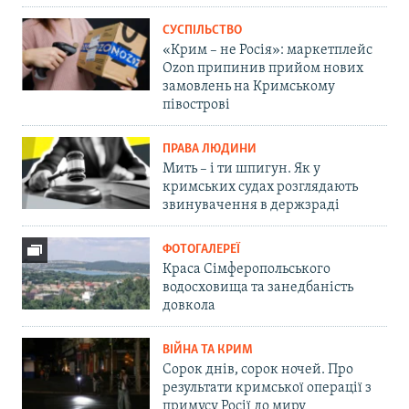
СУСПІЛЬСТВО
«Крим – не Росія»: маркетплейс
Ozon припинив прийом нових
замовлень на Кримському
півострові
ПРАВА ЛЮДИНИ
Мить – і ти шпигун. Як у
кримських судах розглядають
звинувачення в держзраді
ФОТОГАЛЕРЕЇ
Краса Сімферопольського
водосховища та занедбаність
довкола
ВІЙНА ТА КРИМ
Сорок днів, сорок ночей. Про
результати кримської операції з
примусу Росії до миру