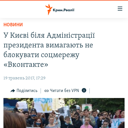
Доступність
посилання
Перейти
НОВИНИ
до
НОВИНИ
У Києві біля Адміністрації
основного
ВОДА.КРИМ
матеріалу
президента вимагають не
ВІДЕО ТА ФОТО
Перейти
блокувати соцмережу
до
ПОЛІТИКА
«Вконтакте»
основної
БЛОГИ
навігації
19 травень 2017, 17:29
Перейти
ПОГЛЯД
до
Поділитись
Читати без VPN
ІНТЕРВ'Ю
пошуку
ВСЕ ЗА ДЕНЬ
СПЕЦПРОЕКТИ
ЯК ОБІЙТИ БЛОКУВАННЯ
ДЕПОРТАЦІЯ