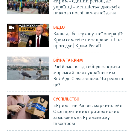
«Крим – єдиний регіон, де
українці – меншість»: дискусія
навколо нової пам'ятної дати
ВІДЕО
Блокада без сухопутної операції:
Крим сам себе не заправить і не
прогодує | Крим.Реалії
ВІЙНА ТА КРИМ
Російська влада обіцяє закрити
морський шлях українським
БпЛА до Севастополя. Чи реально
це?
СУСПІЛЬСТВО
«Крим – не Росія»: маркетплейс
Ozon припинив прийом нових
замовлень на Кримському
півострові