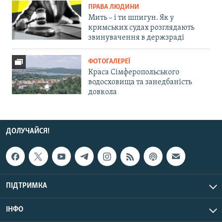
ПРАВА ЛЮДИНИ
Мить – і ти шпигун. Як у
кримських судах розглядають
звинувачення в держзраді
ФОТОГАЛЕРЕЇ
Краса Сімферопольського
водосховища та занедбаність
довкола
ДОЛУЧАЙСЯ!
ПІДТРИМКА
ІНФО