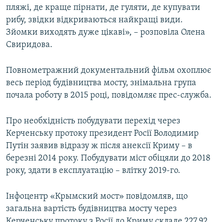
пляжі, де краще пірнати, де гуляти, де купувати
рибу, звідки відкриваються найкращі види.
Зйомки виходять дуже цікаві», – розповіла Олена
Свиридова.
Повнометражний документальний фільм охоплює
весь період будівництва мосту, знімальна група
почала роботу в 2015 році, повідомляє прес-служба.
Про необхідність побудувати перехід через
Керченську протоку президент Росії Володимир
Путін заявив відразу ж після анексії Криму – в
березні 2014 року. Побудувати міст обіцяли до 2018
року, здати в експлуатацію – влітку 2019-го.
Інфоцентр «Крымский мост» повідомляв, що
загальна вартість будівництва мосту через
Керченську протоку з Росії до Криму складе 227,92