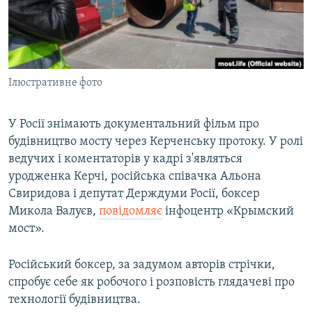
ВІДЕОУРОКИ «ELIFBE»
Русский
СВІДЧЕННЯ ОКУПАЦІЇ
Qırımtatar
УКРАЇНСЬКА ПРОБЛЕМА КРИМУ
Ілюстративне фото
ДОЛУЧАЙСЯ!
ІНФОГРАФІКА
У Росії знімають документальний фільм про
будівництво мосту через Керченську протоку. У ролі
Усі сайти RFE/RL
ведучих і коментаторів у кадрі з'являться
уродженка Керчі, російська співачка Альона
Свиридова і депутат Держдуми Росії, боксер
Микола Валуєв,
повідомляє
інфоцентр «Крымский
мост».
Російський боксер, за задумом авторів стрічки,
спробує себе як робочого і розповість глядачеві про
технології будівництва.