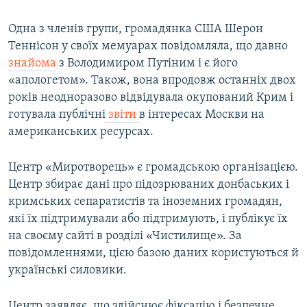
Одна з членів групи, громадянка США Шерон
Теннісон у своїх мемуарах повідомляла, що давно
знайома
з Володимиром Путіним і є його
«апологетом». Також, вона впродовж останніх двох
років неодноразово відвідувала окупований Крим і
готувала публічні
звіти
в інтересах Москви на
американських ресурсах.
Центр «Миротворець» є громадською організацією.
Центр збирає дані про підозрюваних донбаських і
кримських сепаратистів та іноземних громадян,
які їх підтримували або підтримують, і публікує їх
на своєму сайті в розділі «Чистилище». За
повідомленнями, цією базою даних користуються й
українські силовики.
Центр заявляє, що здійснює фіксацію і безпечне