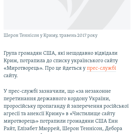
ВІДЕОУРОКИ «ELIFBE»
Русский
СВІДЧЕННЯ ОКУПАЦІЇ
Qırımtatar
УКРАЇНСЬКА ПРОБЛЕМА КРИМУ
Шерон Теннісон у Криму, травень 2017 року
ДОЛУЧАЙСЯ!
ІНФОГРАФІКА
Група громадян США, які нещодавно відвідали
Крим, потрапила до списку українського сайту
Усі сайти RFE/RL
«Миротворець». Про це йдеться у
прес-службі
сайту.
У прес-службі зазначили, що «за незаконне
перетинання державного кордону України,
проросійську пропаганду й заперечення російської
агресії та анексії Криму» в «Чистилище сайту
миротворець» потрапили громадяни США Енн
Райт, Елізабет Мюррей, Шерон Теннісон, Дебора