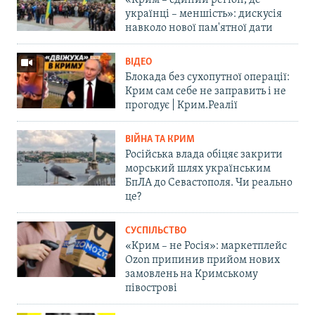
«Крим – єдиний регіон, де
українці – меншість»: дискусія
навколо нової пам'ятної дати
ВІДЕО
Блокада без сухопутної операції:
Крим сам себе не заправить і не
прогодує | Крим.Реалії
ВІЙНА ТА КРИМ
Російська влада обіцяє закрити
морський шлях українським
БпЛА до Севастополя. Чи реально
це?
СУСПІЛЬСТВО
«Крим – не Росія»: маркетплейс
Ozon припинив прийом нових
замовлень на Кримському
півострові