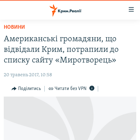
Доступність
посилання
Перейти
НОВИНИ
до
НОВИНИ
Американські громадяни, що
основного
ВОДА.КРИМ
матеріалу
відвідали Крим, потрапили до
ВІДЕО ТА ФОТО
Перейти
списку сайту «Миротворець»
до
ПОЛІТИКА
основної
20 травень 2017, 10:58
БЛОГИ
навігації
Перейти
Поділитись
Читати без VPN
ПОГЛЯД
до
ІНТЕРВ'Ю
пошуку
ВСЕ ЗА ДЕНЬ
СПЕЦПРОЕКТИ
ЯК ОБІЙТИ БЛОКУВАННЯ
ДЕПОРТАЦІЯ