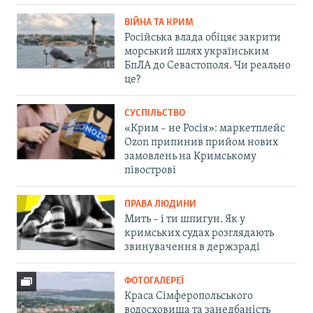
ВІЙНА ТА КРИМ
Російська влада обіцяє закрити
морський шлях українським
БпЛА до Севастополя. Чи реально
це?
СУСПІЛЬСТВО
«Крим – не Росія»: маркетплейс
Ozon припинив прийом нових
замовлень на Кримському
півострові
ПРАВА ЛЮДИНИ
Мить – і ти шпигун. Як у
кримських судах розглядають
звинувачення в держзраді
ФОТОГАЛЕРЕЇ
Краса Сімферопольського
водосховища та занедбаність