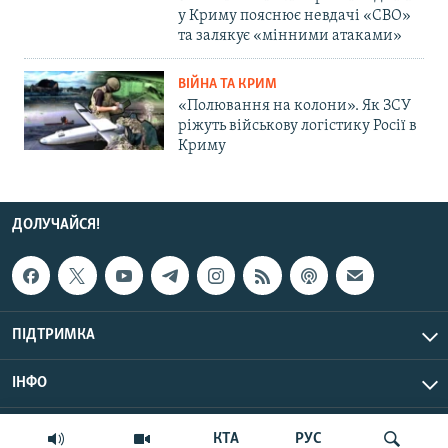
у Криму пояснює невдачі «СВО»
та залякує «мінними атаками»
ВІЙНА ТА КРИМ
«Полювання на колони». Як ЗСУ
ріжуть військову логістику Росії в
Криму
ДОЛУЧАЙСЯ!
ПІДТРИМКА
ІНФО
© Крим.Реалії, 2026 | Усі права застережено.
КТА
РУС