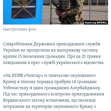
ВІДЕОУРОКИ «ELIFBE»
Русский
СВІДЧЕННЯ ОКУПАЦІЇ
Qırımtatar
УКРАЇНСЬКА ПРОБЛЕМА КРИМУ
Ілюстративне фото
ДОЛУЧАЙСЯ!
ІНФОГРАФІКА
Співробітники Державної прикордонної служби
України не пропустили на материкову частину
Усі сайти RFE/RL
країни 15 іноземних громадян. Про це 21 травня
повідомили в прес-службі українського відомства.
«На КПВВ «Чонгар» із тимчасово окупованого
Криму в пішому порядку прибули 14 громадян
Узбекистану й один громадянин Азербайджану.
Під час прикордонного контролю прикордонники
Бердянського загону встановили, що іноземці
потрапили на територію окупованого Криму з