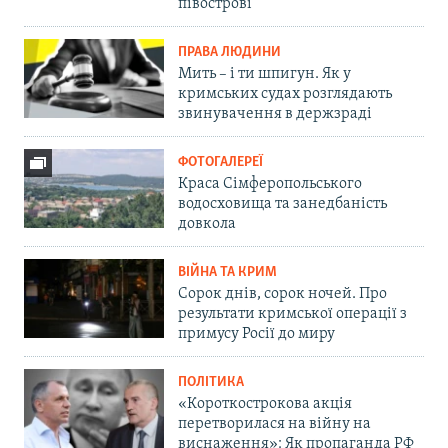
півострові
ПРАВА ЛЮДИНИ
Мить – і ти шпигун. Як у
кримських судах розглядають
звинувачення в держзраді
ФОТОГАЛЕРЕЇ
Краса Сімферопольського
водосховища та занедбаність
довкола
ВІЙНА ТА КРИМ
Сорок днів, сорок ночей. Про
результати кримської операції з
примусу Росії до миру
ПОЛІТИКА
«Короткострокова акція
перетворилася на війну на
виснаження»: Як пропаганда РФ