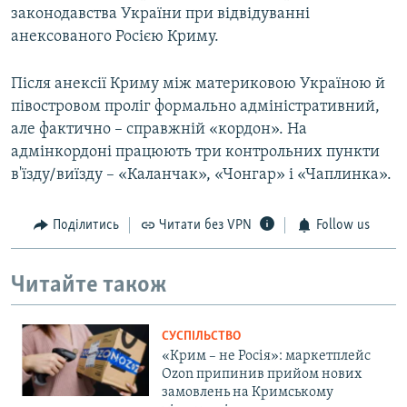
законодавства України при відвідуванні
анексованого Росією Криму.
Після анексії Криму між материковою Україною й
півостровом проліг формально адміністративний,
але фактично – справжній «кордон». На
адмінкордоні працюють три контрольних пункти
в'їзду/виїзду – «Каланчак», «Чонгар» і «Чаплинка».
Поділитись
Читати без VPN
Follow us
Читайте також
СУСПІЛЬСТВО
«Крим – не Росія»: маркетплейс
Ozon припинив прийом нових
замовлень на Кримському